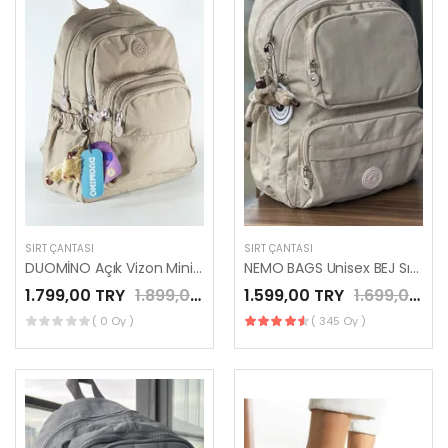
SIRT ÇANTASI
SIRT ÇANTASI
DUOMİNO Açık Vizon Mini Sırt Çantası Su Geçirmez Günlük Kullanım 12″ İnç Tablet Çantası by Nemo Group
NEMO BAGS Unisex BEJ Sırt Çantası Okul Çantası Laptop ve Seyahat Çantası Su Geçirmez Spor Çantası 40x30x15cm
1.799,00 TRY
1.899,00 TRY
1.599,00 TRY
1.699,00 TRY
( 0 Oy )
( 345 Oy )