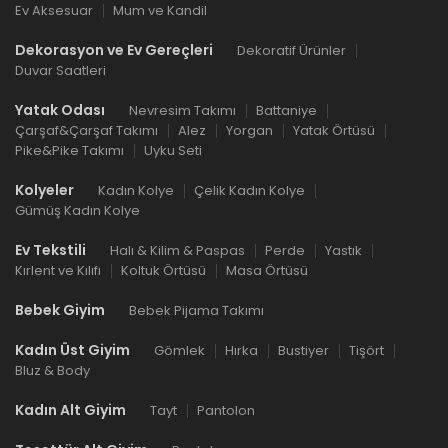
Ev Aksesuar
Mum ve Kandil
Dekorasyon ve Ev Gereçleri
Dekoratif Ürünler
Duvar Saatleri
Yatak Odası
Nevresim Takımı
Battaniye
Çarşaf&Çarşaf Takımı
Alez
Yorgan
Yatak Örtüsü
Pike&Pike Takımı
Uyku Seti
Kolyeler
Kadın Kolye
Çelik Kadın Kolye
Gümüş Kadın Kolye
Ev Tekstili
Halı & Kilim & Paspas
Perde
Yastık
Kırlent ve Kılıfı
Koltuk Örtüsü
Masa Örtüsü
Bebek Giyim
Bebek Pijama Takımı
Kadın Üst Giyim
Gömlek
Hırka
Bustiyer
Tişört
Bluz & Body
Kadın Alt Giyim
Tayt
Pantolon