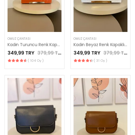
OMUZ ÇANTASI
OMUZ ÇANTASI
Kadın Turuncu Renk Kapaklı Zincirli El Çantası / LES MINORIA
Kadın Beyaz Renk Kapaklı Zincirli El Çantası / LES MINORIA
349,99 TRY
379,99 TRY
349,99 TRY
379,99 TRY
( 104 Oy )
( 31 Oy )