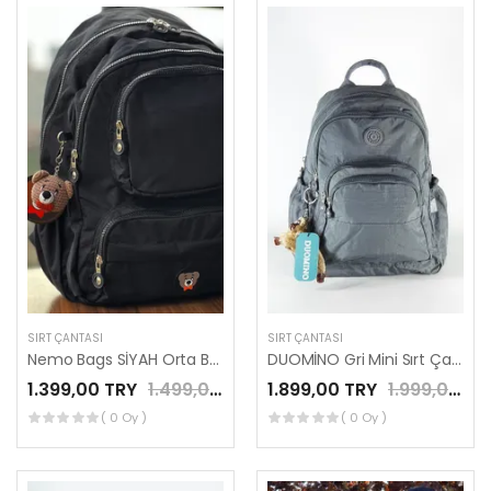
SIRT ÇANTASI
SIRT ÇANTASI
Nemo Bags SİYAH Orta Boy Sırt, Okul, 14 İnç Laptop, Seyahat Çantası Amigurumi Ayıcık Anahtarlık Hediyeli
DUOMİNO Gri Mini Sırt Çantası Su Geçirmez Günlük Kullanım 12″ İnç Tablet Çantası by Nemo Group
1.399,00 TRY
1.499,00 TRY
1.899,00 TRY
1.999,00 TRY
( 0 Oy )
( 0 Oy )