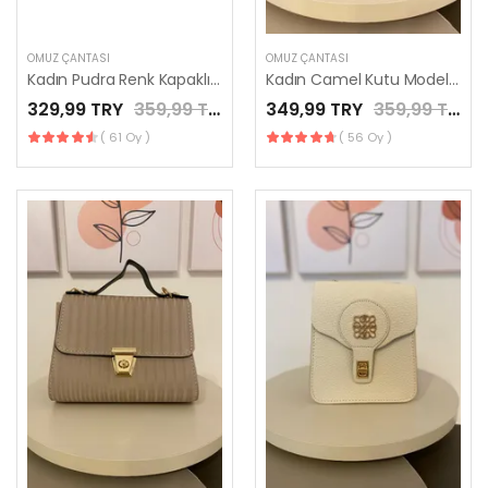
OMUZ ÇANTASI
OMUZ ÇANTASI
Kadın Pudra Renk Kapaklı Kutu Model El Çantası / LES MINORIA
Kadın Camel Kutu Model El Çantası / LES MINORIA
329,99 TRY
359,99 TRY
349,99 TRY
359,99 TRY
( 61 Oy )
( 56 Oy )