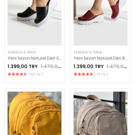
SANDALET & TERLIK
SANDALET & TERLIK
Yeni Sezon Naturel Deri Siyah Renk Modern Sabo Terlik
Yeni Sezon Naturel Deri Bordo Renk Modern Sabo Terlik
1.399,00 TRY
1.479,00 TRY
1.399,00 TRY
1.479,00 TRY
( 66 Oy )
( 24 Oy )