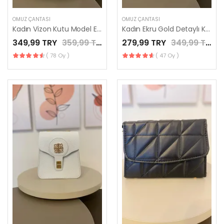
OMUZ ÇANTASI
OMUZ ÇANTASI
Kadın Vizon Kutu Model El Çantası / LES MINORIA
Kadın Ekru Gold Detaylı Kutu Model El Çantası / LES MINORIA
349,99 TRY
359,99 TRY
279,99 TRY
349,99 TRY
( 78 Oy )
( 47 Oy )