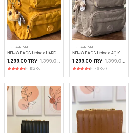
SIRT ÇANTASI
SIRT ÇANTASI
NEMO BAGS Unisex HARDAL Sırt Çantası Okul Çantası Laptop ve Seyahat Çantası Su Geçirmez Spor Çantası 40x30x15cm
NEMO BAGS Unisex AÇIK VİZON Sırt Çantası Okul Çantası Laptop ve Seyahat Çantası Su Geçirmez Spor Çantası 40x30x15cm
1.299,00 TRY
1.399,00 TRY
1.299,00 TRY
1.399,00 TRY
( 132 Oy )
( 46 Oy )