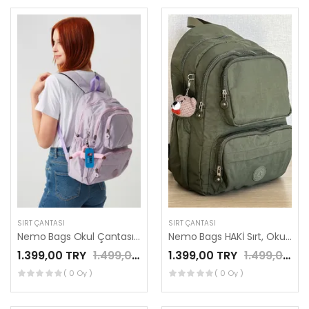
SIRT ÇANTASI
SIRT ÇANTASI
Nemo Bags Okul Çantası Unisex Lila Orta Boy Su Geçirmez Klinkır Kumaş Seyahat Laptop Çantası Su Geçirmez
Nemo Bags HAKİ Sırt, Okul, 14 İnç Laptop, Seyahat Çantası Amigurumi Ayıcık Anahtarlık Hediyeli
1.399,00 TRY
1.499,00 TRY
1.399,00 TRY
1.499,00 TRY
( 0 Oy )
( 0 Oy )