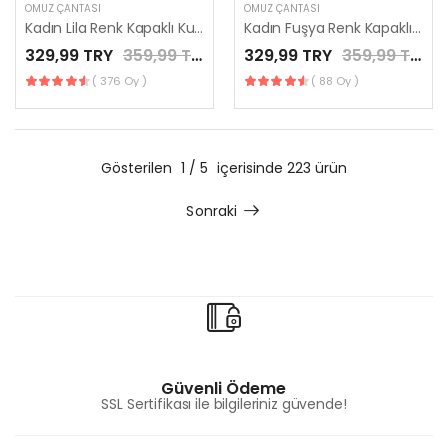
OMUZ ÇANTASI
OMUZ ÇANTASI
Kadın Lila Renk Kapaklı Kutu Model El Çantası / LES MINORIA
Kadın Fuşya Renk Kapaklı Kutu Model El Çantası / LES MINORIA
329,99 TRY
359,99 TRY
329,99 TRY
359,99 TRY
( 376 Oy )
( 88 Oy )
Gösterilen
1 / 5
içerisinde 223 ürün
Sonraki
Güvenli Ödeme
SSL Sertifikası ile bilgileriniz güvende!