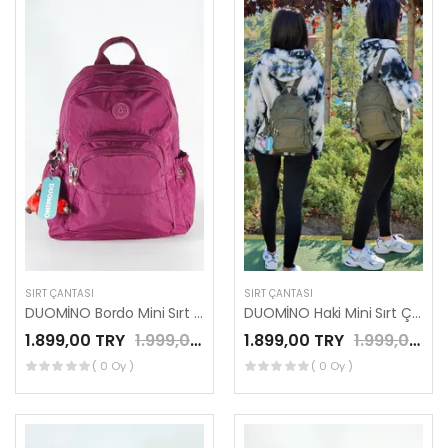
SIRT ÇANTASI
SIRT ÇANTASI
DUOMİNO Bordo Mini Sırt Çantası Su Geçirmez Günlük Kullanım 12″ İnç Tablet Çantası by Nemo Group
DUOMİNO Haki Mini Sırt Çantası Su Geçirmez Günlük Kullanım 12″ İnç Tablet Çantası by Nemo Group
1.899,00 TRY
1.999,00 TRY
1.899,00 TRY
1.999,00 TRY
( 0 Oy )
( 0 Oy )