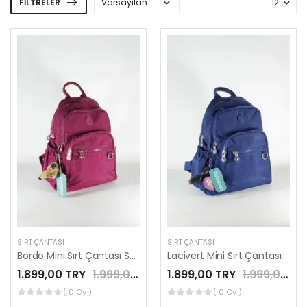
FILTRELER
SIRT ÇANTASI
SIRT ÇANTASI
Bordo Mini Sırt Çantası Su Geçirmez Günlük Kullanım Mega 12'' İnç Tablet Çantası by Nemo Group
Lacivert Mini Sırt Çantası Su Geçirmez Günlük Kullanım Mega 12'' İnç Tablet Çantası by Nemo Group
1.899,00 TRY
1.999,00 TRY
1.899,00 TRY
1.999,00 TRY
( 0 Oy )
( 0 Oy )