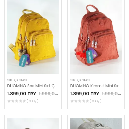
SIRT ÇANTASI
SIRT ÇANTASI
DUOMİNO Sarı Mini Sırt Çantası Su Geçirmez Günlük Kullanım 12″ İnç Tablet Çantası by Nemo Group
DUOMİNO Kiremit Mini Sırt Çantası Su Geçirmez Günlük Kullanım 12″ İnç Tablet Çantası by Nemo Group
1.899,00 TRY
1.999,00 TRY
1.899,00 TRY
1.999,00 TRY
( 0 Oy )
( 0 Oy )