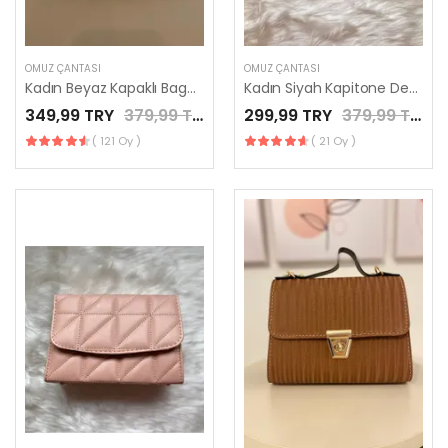
OMUZ ÇANTASI
OMUZ ÇANTASI
Kadın Beyaz Kapaklı Baget Çanta / LES MINORIA
Kadın Siyah Kapitone Desenli El Çantası / LES MINORIA
349,99 TRY
379,99 TRY
299,99 TRY
379,99 TRY
( 121 Oy )
( 21 Oy )