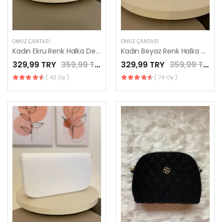
OMUZ ÇANTASI
OMUZ ÇANTASI
Kadın Ekru Renk Halka Detaylı Kutu Model El Çantası / LES MINORIA
Kadın Beyaz Renk Halka Detaylı Kutu Model El Çantası / LES MINORIA
329,99 TRY
359,99 TRY
329,99 TRY
359,99 TRY
( 42 Oy )
( 74 Oy )