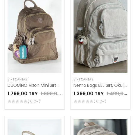
SIRT ÇANTASI
SIRT ÇANTASI
DUOMİNO Vizon Mini Sırt Çantası Su Geçirmez Günlük Kullanım 12″ İnç Tablet Çantası by Nemo Group
Nemo Bags BEJ Sırt, Okul, 14 İnç Laptop, Seyahat Çantası Amigurumi Ayıcık Anahtarlık Hediyeli
1.799,00 TRY
1.899,00 TRY
1.399,00 TRY
1.499,00 TRY
( 0 Oy )
( 0 Oy )