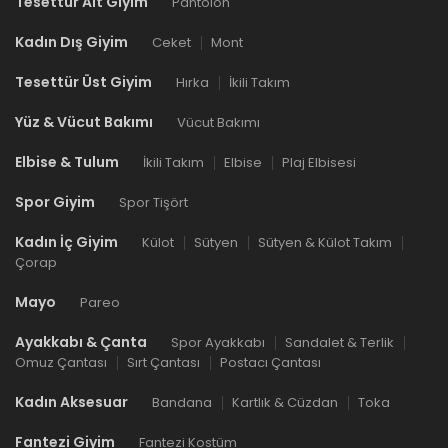
Tesettür Alt Giyim
Pantolon
Kadın Dış Giyim
Ceket
Mont
Tesettür Üst Giyim
Hırka
İkili Takım
Yüz & Vücut Bakımı
Vücut Bakımı
Elbise & Tulum
İkili Takım
Elbise
Plaj Elbisesi
Spor Giyim
Spor Tişört
Kadın İç Giyim
Külot
Sütyen
Sütyen & Külot Takım
Çorap
Mayo
Pareo
Ayakkabı & Çanta
Spor Ayakkabı
Sandalet & Terlik
Omuz Çantası
Sırt Çantası
Postacı Çantası
Kadın Aksesuar
Bandana
Kartlık & Cüzdan
Toka
Fantezi Giyim
Fantezi Kostüm