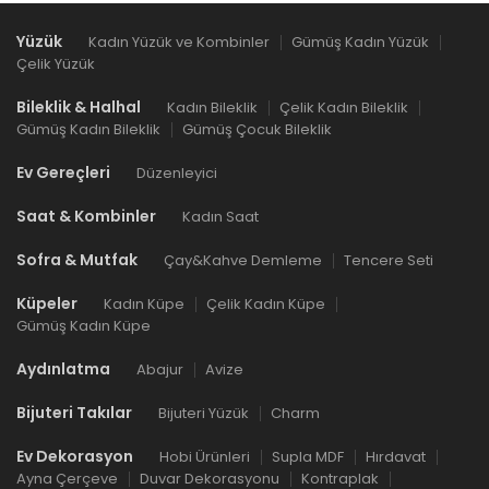
Yüzük
Kadın Yüzük ve Kombinler
Gümüş Kadın Yüzük
Çelik Yüzük
Bileklik & Halhal
Kadın Bileklik
Çelik Kadın Bileklik
Gümüş Kadın Bileklik
Gümüş Çocuk Bileklik
Ev Gereçleri
Düzenleyici
Saat & Kombinler
Kadın Saat
Sofra & Mutfak
Çay&Kahve Demleme
Tencere Seti
Küpeler
Kadın Küpe
Çelik Kadın Küpe
Gümüş Kadın Küpe
Aydınlatma
Abajur
Avize
Bijuteri Takılar
Bijuteri Yüzük
Charm
Ev Dekorasyon
Hobi Ürünleri
Supla MDF
Hırdavat
Ayna Çerçeve
Duvar Dekorasyonu
Kontraplak