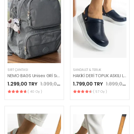
SIRT ÇANTASI
SANDALET & TERLIK
NEMO BAGS Unisex GRİ Sırt Çantası Okul Çantası Laptop ve Seyahat Çantası Su Geçirmez Spor Çantası 40x30x15cm
HAKİKİ DERİ TOPUK ASKILI LACİVERT YENİ SEZON SABO TERLİK
1.299,00 TRY
1.399,00 TRY
1.799,00 TRY
1.899,00 TRY
( 40 Oy )
( 57 Oy )