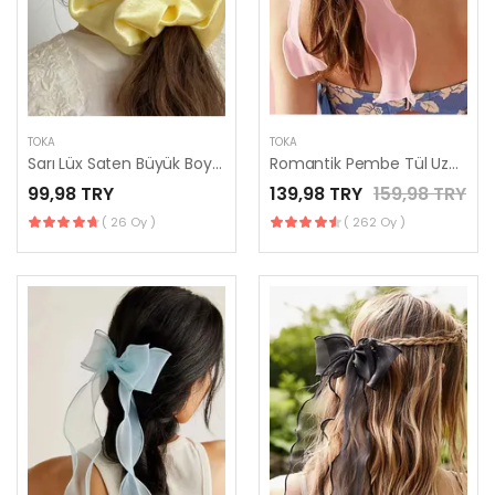
TOKA
TOKA
Sarı Lüx Saten Büyük Boy Scrunchie, Simit Toka
Romantik Pembe Tül Uzun Kuyruklu Otomatik Klipsli Fiyonk Toka
99,98 TRY
139,98 TRY
159,98 TRY
( 26 Oy )
( 262 Oy )