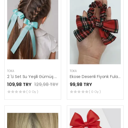
TOKA
TOKA
2 'Li Set Su Yeşili Gümüş Detaylı Kurdele Lastik Fiyonk Toka
Ekose Desenli Fiyonk Fular Lastikli Saç Tokası
109,98 TRY
129,98 TRY
99,98 TRY
( 0 Oy )
( 0 Oy )