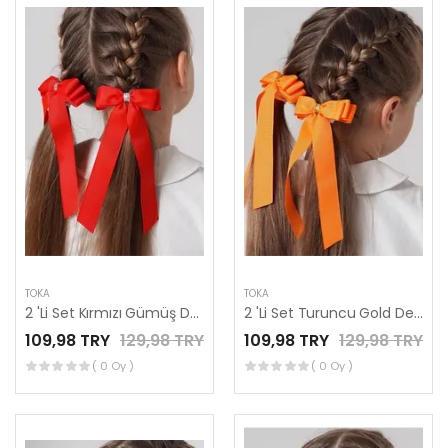
TOKA
TOKA
2 'Li Set Kırmızı Gümüş Detaylı Kurdele Lastik Fiyonk Toka
2 'Li Set Turuncu Gold Detaylı Kurdele Lastik Fiyonk Toka
109,98 TRY
129,98 TRY
109,98 TRY
129,98 TRY
( 0 Oy )
( 0 Oy )