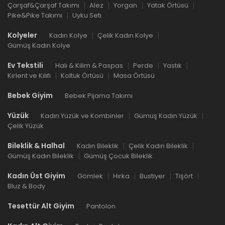
Çarşaf&Çarşaf Takımı
Alez
Yorgan
Yatak Örtüsü
Pike&Pike Takımı
Uyku Seti
Kolyeler
Kadın Kolye
Çelik Kadın Kolye
Gümüş Kadın Kolye
Ev Tekstili
Halı & Kilim & Paspas
Perde
Yastık
Kırlent ve Kılıfı
Koltuk Örtüsü
Masa Örtüsü
Bebek Giyim
Bebek Pijama Takımı
Yüzük
Kadın Yüzük ve Kombinler
Gümüş Kadın Yüzük
Çelik Yüzük
Bileklik & Halhal
Kadın Bileklik
Çelik Kadın Bileklik
Gümüş Kadın Bileklik
Gümüş Çocuk Bileklik
Kadın Üst Giyim
Gömlek
Hırka
Bustiyer
Tişört
Bluz & Body
Tesettür Alt Giyim
Pantolon