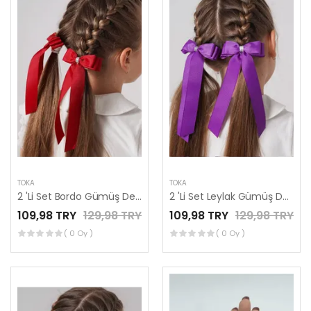
TOKA
TOKA
2 'Li Set Bordo Gümüş Detaylı Kurdele Lastik Fiyonk Toka
2 'Li Set Leylak Gümüş Detaylı Kurdele Lastik Fiyonk Toka
109,98 TRY
129,98 TRY
109,98 TRY
129,98 TRY
( 0 Oy )
( 0 Oy )