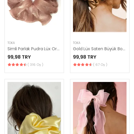
TOKA
TOKA
Simli Parlak Pudra Lüx Orta Boy Scrunchie, Simit Toka
Gold Lüx Saten Büyük Boy Scrunchie, Simit Toka
99,98 TRY
99,98 TRY
( 316 Oy )
( 67 Oy )