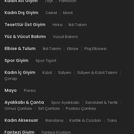
Kadın Alt Giyim
Tayt
Pantolon
Kadın Dış Giyim
Ceket
Mont
Tesettür Üst Giyim
Hırka
İkili Takım
Yüz & Vücut Bakımı
Vücut Bakımı
Elbise & Tulum
İkili Takım
Elbise
Plaj Elbisesi
Spor Giyim
Spor Tişört
Kadın İç Giyim
Külot
Sütyen
Sütyen & Külot Takım
Çorap
Mayo
Pareo
Ayakkabı & Çanta
Spor Ayakkabı
Sandalet & Terlik
Omuz Çantası
Sırt Çantası
Postacı Çantası
Kadın Aksesuar
Bandana
Kartlık & Cüzdan
Toka
Fantezi Giyim
Fantezi Kostüm