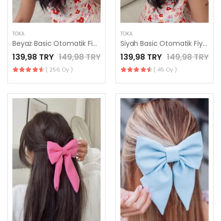
TOKA
TOKA
Beyaz Basic Otomatik Fiyonk Toka - El Yapımı Toka
Siyah Basic Otomatik Fiyonk Toka - El Yapımı Toka
139,98 TRY
149,98 TRY
139,98 TRY
149,98 TRY
( 256 Oy )
( 45 Oy )