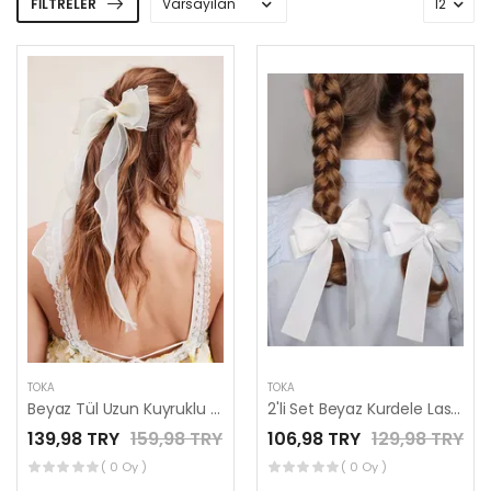
FILTRELER
TOKA
TOKA
Beyaz Tül Uzun Kuyruklu Otomatik Klipsli Fiyonk Toka
2'li Set Beyaz Kurdele Lastikli Fiyonk Toka, Lastikli Tokalar, Okul Tokaları, Çocuk Tokaları
139,98 TRY
159,98 TRY
106,98 TRY
129,98 TRY
( 0 Oy )
( 0 Oy )