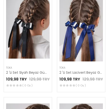
TOKA
TOKA
2 'Li Set Siyah Beyaz Gümüş Detaylı Kurdele Lastik Fiyonk Toka
2 'Li Set Lacivert Beyaz Gümüş Detaylı Kurdele Lastik Fiyonk Toka
109,98 TRY
129,98 TRY
109,98 TRY
129,98 TRY
( 0 Oy )
( 0 Oy )