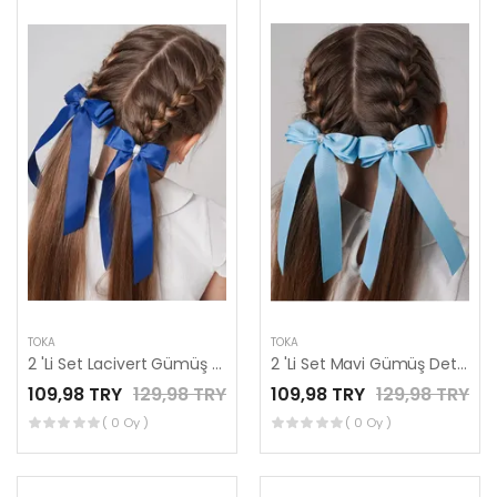
TOKA
TOKA
2 'Li Set Lacivert Gümüş Detaylı Kurdele Lastik Fiyonk Toka
2 'Li Set Mavi Gümüş Detaylı Kurdele Lastik Fiyonk Toka
109,98 TRY
129,98 TRY
109,98 TRY
129,98 TRY
( 0 Oy )
( 0 Oy )