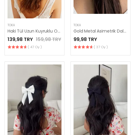
TOKA
TOKA
Haki Tül Uzun Kuyruklu Otomatik Klipsli Fiyonk Toka
Gold Metal Asimetrik Dalgalı Pinterest Lastikli At Kuyruğu Tokası
139,98 TRY
159,98 TRY
99,98 TRY
( 47 Oy )
( 37 Oy )