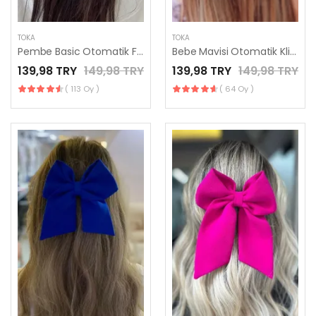
TOKA
TOKA
Pembe Basic Otomatik Fiyonk Toka - El Yapımı Toka
Bebe Mavisi Otomatik Klipsli Fiyonk Toka
139,98 TRY
149,98 TRY
139,98 TRY
149,98 TRY
( 113 Oy )
( 64 Oy )