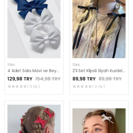
TOKA
TOKA
4 Adet Saks Mavi ve Beyaz Lastikli Toka Seti, Lastikli Çocuk Tokaları, 2 Çift
2'li Set Klipsli Sİyah Kurdele Toka Seti,
129,98 TRY
154,98 TRY
89,98 TRY
89,98 TRY
( 0 Oy )
( 0 Oy )