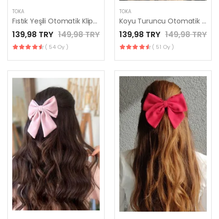
TOKA
TOKA
Fıstık Yeşili Otomatik Klipsli Fiyonk Toka
Koyu Turuncu Otomatik Klipsli Fiyonk Toka
139,98 TRY
149,98 TRY
139,98 TRY
149,98 TRY
( 54 Oy )
( 51 Oy )