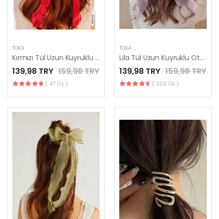
TOKA
TOKA
Kırmızı Tül Uzun Kuyruklu Otomatik Klipsli Fiyonk Toka
Lila Tül Uzun Kuyruklu Otomatik Klipsli Fiyonk Toka
139,98 TRY
159,98 TRY
139,98 TRY
159,98 TRY
( 47 Oy )
( 222 Oy )