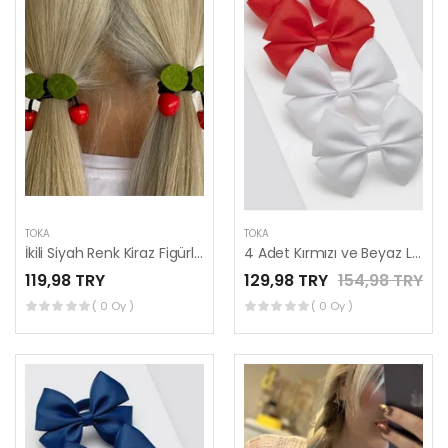
TOKA
TOKA
İkili Siyah Renk Kiraz Figürlü Lastik Toka
4 Adet Kırmızı ve Beyaz Lastikli Toka Seti, Lastikli Çocuk Tokaları, 2 Çift
119,98 TRY
129,98 TRY
154,98 TRY
( 0 Oy )
( 0 Oy )