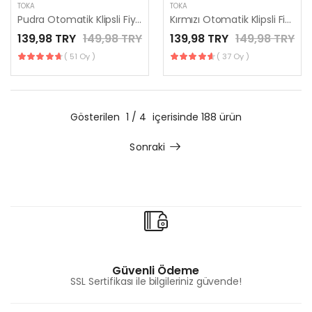
TOKA
TOKA
Pudra Otomatik Klipsli Fiyonk Toka
Kırmızı Otomatik Klipsli Fiyonk Toka
139,98 TRY
149,98 TRY
139,98 TRY
149,98 TRY
( 51 Oy )
( 37 Oy )
Gösterilen
1 / 4
içerisinde 188 ürün
Sonraki
Güvenli Ödeme
SSL Sertifikası ile bilgileriniz güvende!