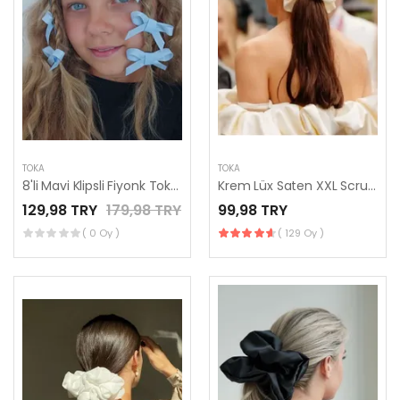
TOKA
TOKA
8'li Mavi Klipsli Fiyonk Toka Seti, Çocuk ve Yetişkin Toka Setleri
Krem Lüx Saten XXL Scrunchie Toka, Büyük Boy Simit Toka, El Yapımı
129,98 TRY
179,98 TRY
99,98 TRY
( 0 Oy )
( 129 Oy )