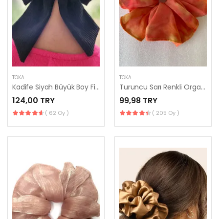
TOKA
TOKA
Kadife Siyah Büyük Boy Fiyonk Bağlama Toka, At Kuyruğu Tokası, Topuz Tokası
Turuncu Sarı Renkli Organize Simit Toka - Yaz Saç Aksesuarları
124,00 TRY
99,98 TRY
( 62 Oy )
( 205 Oy )