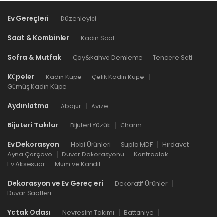
Ev Gereçleri
Düzenleyici
Saat & Kombinler
Kadın Saat
Sofra & Mutfak
Çay&Kahve Demleme
Tencere Seti
Küpeler
Kadın Küpe
Çelik Kadın Küpe
Gümüş Kadın Küpe
Aydınlatma
Abajur
Avize
Bijuteri Takılar
Bijuteri Yüzük
Charm
Ev Dekorasyon
Hobi Ürünleri
Supla MDF
Hırdavat
Ayna Çerçeve
Duvar Dekorasyonu
Kontraplak
Ev Aksesuar
Mum ve Kandil
Dekorasyon ve Ev Gereçleri
Dekoratif Ürünler
Duvar Saatleri
Yatak Odası
Nevresim Takımı
Battaniye