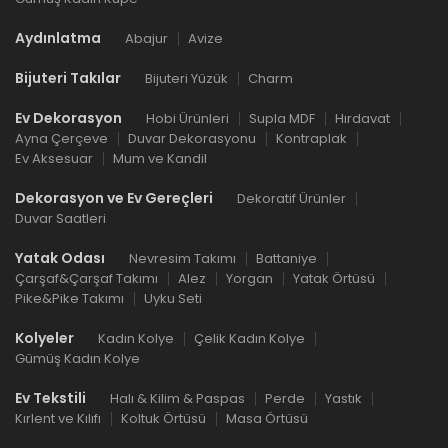
Aydınlatma
Abajur
Avize
Bijuteri Takılar
Bijuteri Yüzük
Charm
Ev Dekorasyon
Hobi Ürünleri
Supla MDF
Hırdavat
Ayna Çerçeve
Duvar Dekorasyonu
Kontraplak
Ev Aksesuar
Mum ve Kandil
Dekorasyon ve Ev Gereçleri
Dekoratif Ürünler
Duvar Saatleri
Yatak Odası
Nevresim Takımı
Battaniye
Çarşaf&Çarşaf Takımı
Alez
Yorgan
Yatak Örtüsü
Pike&Pike Takımı
Uyku Seti
Kolyeler
Kadın Kolye
Çelik Kadın Kolye
Gümüş Kadın Kolye
Ev Tekstili
Halı & Kilim & Paspas
Perde
Yastık
Kırlent ve Kılıfı
Koltuk Örtüsü
Masa Örtüsü