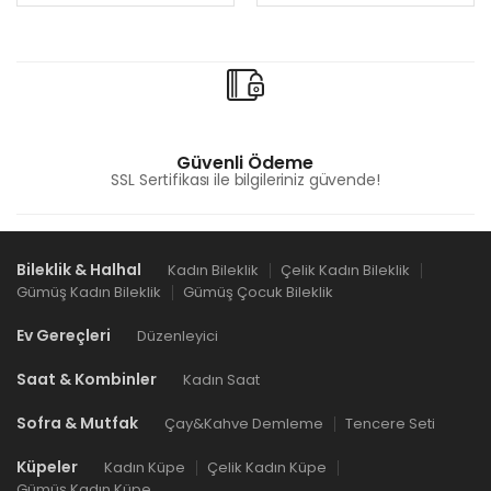
Güvenli Ödeme
SSL Sertifikası ile bilgileriniz güvende!
Bileklik & Halhal
Kadın Bileklik
Çelik Kadın Bileklik
Gümüş Kadın Bileklik
Gümüş Çocuk Bileklik
Ev Gereçleri
Düzenleyici
Saat & Kombinler
Kadın Saat
Sofra & Mutfak
Çay&Kahve Demleme
Tencere Seti
Küpeler
Kadın Küpe
Çelik Kadın Küpe
Gümüş Kadın Küpe