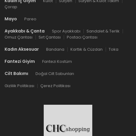
Kadın İç Giyim
Külot
Sütyen
Sütyen & Külot Takım
Çorap
Mayo
Pareo
Ayakkabı & Çanta
Spor Ayakkabı
Sandalet & Terlik
Omuz Çantası
Sırt Çantası
Postacı Çantası
Kadın Aksesuar
Bandana
Kartlık & Cüzdan
Toka
Fantezi Giyim
Fantezi Kostüm
Cilt Bakımı
Doğal Cilt Sabunları
Gizlilik Politikası
Çerez Politikası