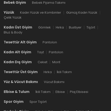
Bebek Giyim
Bebek Pijama Takımı
Yüzük
Kadın Yüzük ve Kombinler
Gümüş Kadın Yüzük
Çelik Yüzük
Kadın Üst Giyim
Gömlek
Hırka
Bustiyer
Tişört
Bluz & Body
Tesettür Alt Giyim
Pantolon
Kadın Alt Giyim
Tayt
Pantolon
Kadın Dış Giyim
Ceket
Mont
Tesettür Üst Giyim
Hırka
İkili Takım
Yüz & Vücut Bakımı
Vücut Bakımı
Elbise & Tulum
İkili Takım
Elbise
Plaj Elbisesi
Spor Giyim
Spor Tişört