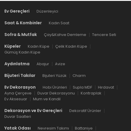
Ev Gereçleri
Düzenleyici
Saat & Kombinler
Kadın Saat
Sofra & Mutfak
Çay&Kahve Demleme
Tencere Seti
Küpeler
Kadın Küpe
Çelik Kadın Küpe
Gümüş Kadın Küpe
Aydınlatma
Abajur
Avize
Bijuteri Takılar
Bijuteri Yüzük
Charm
Ev Dekorasyon
Hobi Ürünleri
Supla MDF
Hırdavat
Ayna Çerçeve
Duvar Dekorasyonu
Kontraplak
Ev Aksesuar
Mum ve Kandil
Dekorasyon ve Ev Gereçleri
Dekoratif Ürünler
Duvar Saatleri
Yatak Odası
Nevresim Takımı
Battaniye