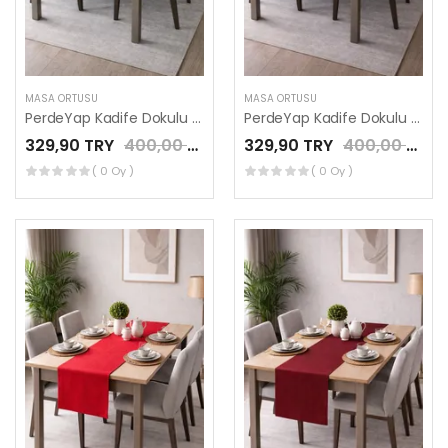
MASA ÖRTÜSÜ
MASA ÖRTÜSÜ
PerdeYap Kadife Dokulu Koyu Yeşil Renk Ada Serisi Runner 40 x 140 cm
PerdeYap Kadife Dokulu Gülkurusu Renk Ada Serisi Runner 40 x 140 cm
329,90 TRY
400,00 TRY
329,90 TRY
400,00 TRY
( 0 Oy )
( 0 Oy )