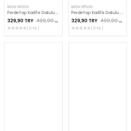
MASA ÖRTÜSÜ
MASA ÖRTÜSÜ
PerdeYap Kadife Dokulu Taş Renk Ada Serisi Runner 40 x 140 cm
PerdeYap Kadife Dokulu Kakao Renk Ada Serisi Runner 40 x 140 cm
329,90 TRY
400,00 TRY
329,90 TRY
400,00 TRY
( 0 Oy )
( 0 Oy )