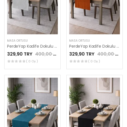
MASA ÖRTÜSÜ
MASA ÖRTÜSÜ
PerdeYap Kadife Dokulu Açık Gri Renk Ada Serisi Runner 40 x 140 cm
PerdeYap Kadife Dokulu Kiremit Renk Ada Serisi Runner 40 x 140 cm
329,90 TRY
400,00 TRY
329,90 TRY
400,00 TRY
( 0 Oy )
( 0 Oy )