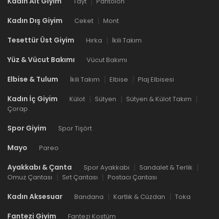
Kadın Alt Giyim
Tayt
Pantolon
Kadın Dış Giyim
Ceket
Mont
Tesettür Üst Giyim
Hırka
İkili Takım
Yüz & Vücut Bakımı
Vücut Bakımı
Elbise & Tulum
İkili Takım
Elbise
Plaj Elbisesi
Kadın İç Giyim
Külot
Sütyen
Sütyen & Külot Takım
Çorap
Spor Giyim
Spor Tişört
Mayo
Pareo
Ayakkabı & Çanta
Spor Ayakkabı
Sandalet & Terlik
Omuz Çantası
Sırt Çantası
Postacı Çantası
Kadın Aksesuar
Bandana
Kartlık & Cüzdan
Toka
Fantezi Giyim
Fantezi Kostüm