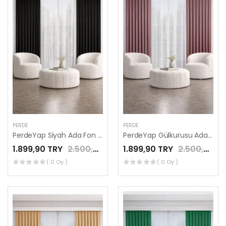
PERDE
PERDE
PerdeYap Siyah Ada Fon Perde Tek Kanat 1/3 Sık Pile
PerdeYap Gülkurusu Ada Fon Perde Tek Kanat 1/3 Sık Pile
1.899,90 TRY
2.500,00 TRY
1.899,90 TRY
2.500,00 TRY
( 0 Oy )
( 0 Oy )