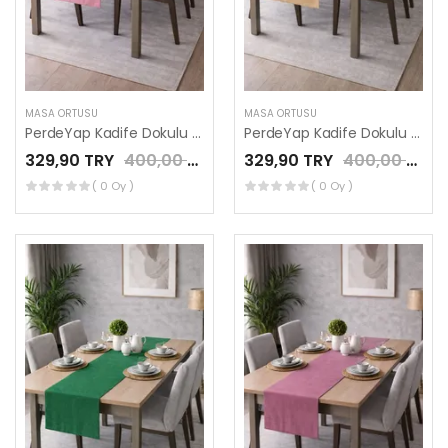
MASA ÖRTÜSÜ
MASA ÖRTÜSÜ
PerdeYap Kadife Dokulu Açık Gülkurusu Renk Ada Serisi Runner 40 x 140 cm
PerdeYap Kadife Dokulu Bej Renk Ada Serisi Runner 40 x 140 cm
329,90 TRY
400,00 TRY
329,90 TRY
400,00 TRY
( 0 Oy )
( 0 Oy )