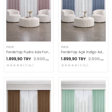
PERDE
PERDE
PerdeYap Pudra Ada Fon Perde Tek Kanat 1/3 Sık Pile
PerdeYap Açık İndigo Ada Fon Perde Tek Kanat 1/3 Sık Pile
1.899,90 TRY
2.500,00 TRY
1.899,90 TRY
2.500,00 TRY
( 0 Oy )
( 0 Oy )