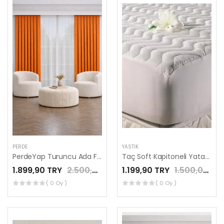
PERDE
YASTIK
PerdeYap Turuncu Ada Fon Perde Tek Kanat 1/3 Sık Pile
Taç Soft Kapitoneli Yatak Alezi Fitted Lastikli Tek Kişilik
1.899,90 TRY
2.500,00 TRY
1.199,90 TRY
1.500,00 TRY
( 0 Oy )
( 0 Oy )