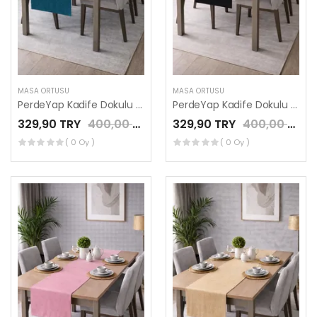
MASA ÖRTÜSÜ
MASA ÖRTÜSÜ
PerdeYap Kadife Dokulu Petrol Renk Ada Serisi Runner 40 x 140 cm
PerdeYap Kadife Dokulu Siyah Renk Ada Serisi Runner 40 x 140 cm
329,90 TRY
400,00 TRY
329,90 TRY
400,00 TRY
( 0 Oy )
( 0 Oy )