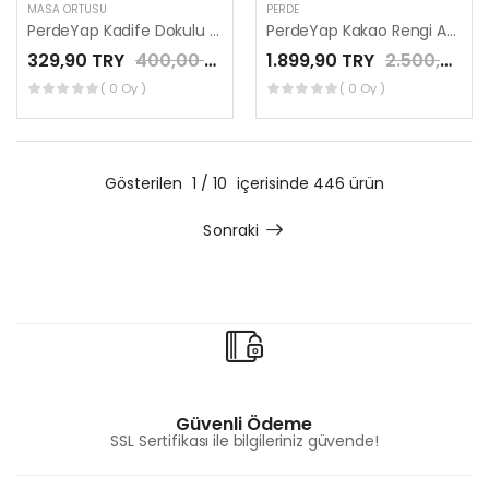
MASA ÖRTÜSÜ
PERDE
PerdeYap Kadife Dokulu Koyu Gri Renk Ada Serisi Runner 40 x 140 cm
PerdeYap Kakao Rengi Ada Fon Perde Tek Kanat 1/3 Sık Pile
329,90 TRY
400,00 TRY
1.899,90 TRY
2.500,00 TRY
( 0 Oy )
( 0 Oy )
Gösterilen
1 / 10
içerisinde 446 ürün
Sonraki
Güvenli Ödeme
SSL Sertifikası ile bilgileriniz güvende!