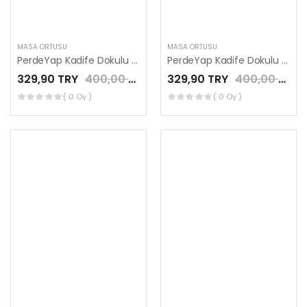
MASA ÖRTÜSÜ
MASA ÖRTÜSÜ
PerdeYap Kadife Dokulu Koyu Petrol Renk Ada Serisi Runner 40 x 140 cm
PerdeYap Kadife Dokulu Pudra Renk Ada Serisi Runner 40 x 140 cm
329,90 TRY
400,00 TRY
329,90 TRY
400,00 TRY
( 0 Oy )
( 0 Oy )