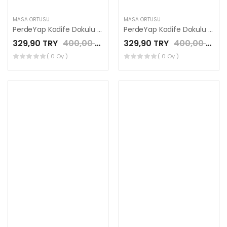
MASA ÖRTÜSÜ
MASA ÖRTÜSÜ
PerdeYap Kadife Dokulu Mint Renk Ada Serisi Runner 40 x 140 cm
PerdeYap Kadife Dokulu Koyu Lacivert Renk Ada Serisi Runner 40 x 140 cm
329,90 TRY
400,00 TRY
329,90 TRY
400,00 TRY
( 0 Oy )
( 0 Oy )