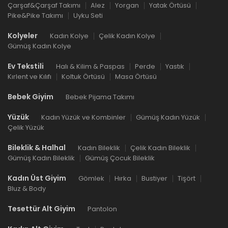
Çarşaf&Çarşaf Takımı
Alez
Yorgan
Yatak Örtüsü
Pike&Pike Takımı
Uyku Seti
Kolyeler
Kadın Kolye
Çelik Kadın Kolye
Gümüş Kadın Kolye
Ev Tekstili
Halı & Kilim & Paspas
Perde
Yastık
Kırlent ve Kılıfı
Koltuk Örtüsü
Masa Örtüsü
Bebek Giyim
Bebek Pijama Takımı
Yüzük
Kadın Yüzük ve Kombinler
Gümüş Kadın Yüzük
Çelik Yüzük
Bileklik & Halhal
Kadın Bileklik
Çelik Kadın Bileklik
Gümüş Kadın Bileklik
Gümüş Çocuk Bileklik
Kadın Üst Giyim
Gömlek
Hırka
Bustiyer
Tişört
Bluz & Body
Tesettür Alt Giyim
Pantolon