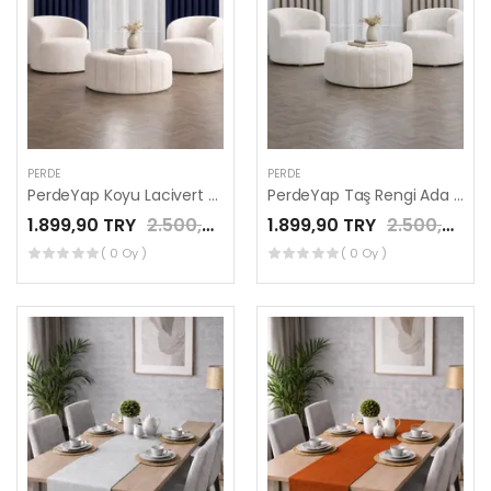
PERDE
PERDE
PerdeYap Koyu Lacivert Ada Fon Perde Tek Kanat 1/3 Sık Pile
PerdeYap Taş Rengi Ada Fon Perde Tek Kanat 1/3 Sık Pile
1.899,90 TRY
2.500,00 TRY
1.899,90 TRY
2.500,00 TRY
( 0 Oy )
( 0 Oy )