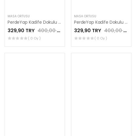
MASA ÖRTÜSÜ
MASA ÖRTÜSÜ
PerdeYap Kadife Dokulu Açık İndigo Renk Ada Serisi Runner 40 x 140 cm
PerdeYap Kadife Dokulu Açık Kahve Renk Ada Serisi Runner 40 x 140 cm
329,90 TRY
400,00 TRY
329,90 TRY
400,00 TRY
( 0 Oy )
( 0 Oy )