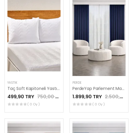
YASTIK
PERDE
Taç Soft Kapitoneli Yastık Alezi
PerdeYap Parlement Mavisi Ada Fon Perde Tek Kanat 1/3 Sık Pile
499,90 TRY
750,00 TRY
1.899,90 TRY
2.500,00 TRY
( 0 Oy )
( 0 Oy )