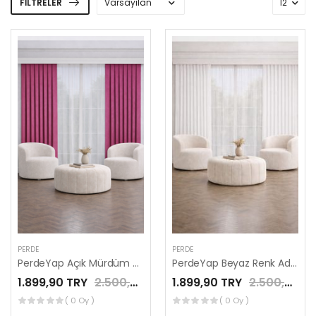
FILTRELER
PERDE
PERDE
PerdeYap Açık Mürdüm Ada Fon Perde Tek Kanat 1/3 Sık Pile
PerdeYap Beyaz Renk Ada Fon Perde Tek Kanat 1/3 Sık Pile
1.899,90 TRY
2.500,00 TRY
1.899,90 TRY
2.500,00 TRY
( 0 Oy )
( 0 Oy )