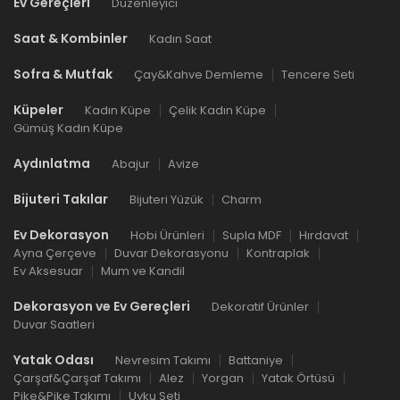
Ev Gereçleri
Düzenleyici
Saat & Kombinler
Kadın Saat
Sofra & Mutfak
Çay&Kahve Demleme
Tencere Seti
Küpeler
Kadın Küpe
Çelik Kadın Küpe
Gümüş Kadın Küpe
Aydınlatma
Abajur
Avize
Bijuteri Takılar
Bijuteri Yüzük
Charm
Ev Dekorasyon
Hobi Ürünleri
Supla MDF
Hırdavat
Ayna Çerçeve
Duvar Dekorasyonu
Kontraplak
Ev Aksesuar
Mum ve Kandil
Dekorasyon ve Ev Gereçleri
Dekoratif Ürünler
Duvar Saatleri
Yatak Odası
Nevresim Takımı
Battaniye
Çarşaf&Çarşaf Takımı
Alez
Yorgan
Yatak Örtüsü
Pike&Pike Takımı
Uyku Seti