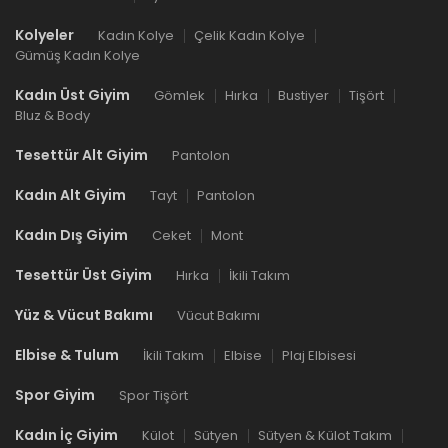
Kolyeler
Kadın Kolye
Çelik Kadın Kolye
Gümüş Kadın Kolye
Kadın Üst Giyim
Gömlek
Hırka
Bustiyer
Tişört
Bluz & Body
Tesettür Alt Giyim
Pantolon
Kadın Alt Giyim
Tayt
Pantolon
Kadın Dış Giyim
Ceket
Mont
Tesettür Üst Giyim
Hırka
İkili Takım
Yüz & Vücut Bakımı
Vücut Bakımı
Elbise & Tulum
İkili Takım
Elbise
Plaj Elbisesi
Spor Giyim
Spor Tişört
Kadın İç Giyim
Külot
Sütyen
Sütyen & Külot Takım