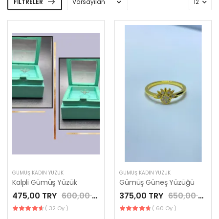
FILTRELER
GÜMÜŞ KADIN YÜZÜK
GÜMÜŞ KADIN YÜZÜK
Kalpli Gümüş Yüzük
Gümüş Güneş Yüzüğü
475,00 TRY
600,00 TRY
375,00 TRY
650,00 TRY
( 32 Oy )
( 60 Oy )