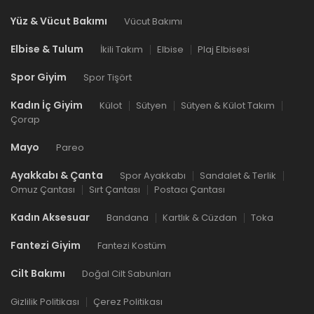
Yüz & Vücut Bakımı
Vücut Bakımı
Elbise & Tulum
İkili Takım
Elbise
Plaj Elbisesi
Spor Giyim
Spor Tişört
Kadın İç Giyim
Külot
Sütyen
Sütyen & Külot Takım
Çorap
Mayo
Pareo
Ayakkabı & Çanta
Spor Ayakkabı
Sandalet & Terlik
Omuz Çantası
Sırt Çantası
Postacı Çantası
Kadın Aksesuar
Bandana
Kartlık & Cüzdan
Toka
Fantezi Giyim
Fantezi Kostüm
Cilt Bakımı
Doğal Cilt Sabunları
Gizlilik Politikası
Çerez Politikası