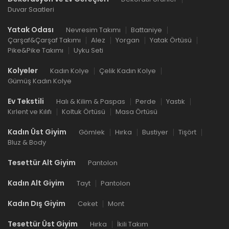
Duvar Saatleri
Yatak Odası
Nevresim Takımı
Battaniye
Çarşaf&Çarşaf Takımı
Alez
Yorgan
Yatak Örtüsü
Pike&Pike Takımı
Uyku Seti
Kolyeler
Kadın Kolye
Çelik Kadın Kolye
Gümüş Kadın Kolye
Ev Tekstili
Halı & Kilim & Paspas
Perde
Yastık
Kırlent ve Kılıfı
Koltuk Örtüsü
Masa Örtüsü
Kadın Üst Giyim
Gömlek
Hırka
Bustiyer
Tişört
Bluz & Body
Tesettür Alt Giyim
Pantolon
Kadın Alt Giyim
Tayt
Pantolon
Kadın Dış Giyim
Ceket
Mont
Tesettür Üst Giyim
Hırka
İkili Takım