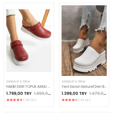
SANDALET & TERLIK
SANDALET & TERLIK
HAKİKİ DERİ TOPUK ASKILI KIRMIZI YENİ SEZON SABO TERLİK
Yeni Sezon Naturel Deri Beyaz Renk Modern Sabo Terlik
1.799,00 TRY
1.899,00 TRY
1.399,00 TRY
1.479,00 TRY
( 125 Oy )
( 93 Oy )