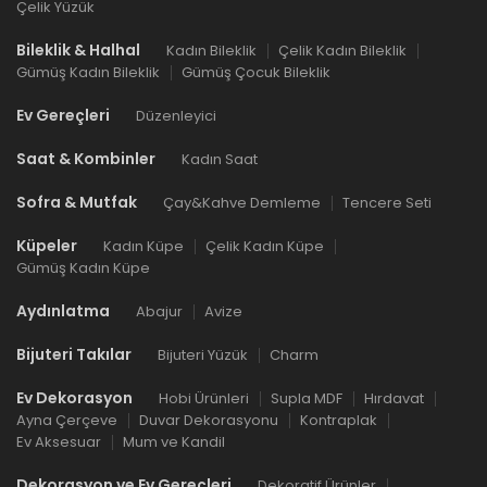
Çelik Yüzük
Bileklik & Halhal
Kadın Bileklik
Çelik Kadın Bileklik
Gümüş Kadın Bileklik
Gümüş Çocuk Bileklik
Ev Gereçleri
Düzenleyici
Saat & Kombinler
Kadın Saat
Sofra & Mutfak
Çay&Kahve Demleme
Tencere Seti
Küpeler
Kadın Küpe
Çelik Kadın Küpe
Gümüş Kadın Küpe
Aydınlatma
Abajur
Avize
Bijuteri Takılar
Bijuteri Yüzük
Charm
Ev Dekorasyon
Hobi Ürünleri
Supla MDF
Hırdavat
Ayna Çerçeve
Duvar Dekorasyonu
Kontraplak
Ev Aksesuar
Mum ve Kandil
Dekorasyon ve Ev Gereçleri
Dekoratif Ürünler