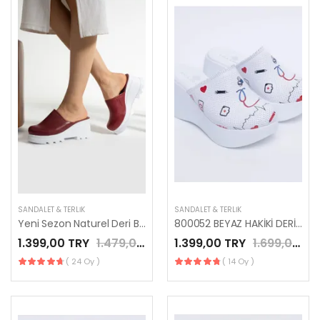
SANDALET & TERLIK
SANDALET & TERLIK
Yeni Sezon Naturel Deri Bordo Renk Modern Sabo Terlik
800052 BEYAZ HAKİKİ DERİ SAĞLIK ÇALIŞANI MESLEK TERLİK
1.399,00 TRY
1.479,00 TRY
1.399,00 TRY
1.699,00 TRY
( 24 Oy )
( 14 Oy )