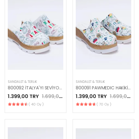
SANDALET & TERLIK
SANDALET & TERLIK
800092 İTALYA'YI SEVİYORUM GERÇEK DERİ PLATFORM ANATOMİK TERLİK
800091 PAWMEDIC HAKİKİ DERİ PLATFORM TERLİK
1.399,00 TRY
1.699,00 TRY
1.399,00 TRY
1.699,00 TRY
( 40 Oy )
( 70 Oy )