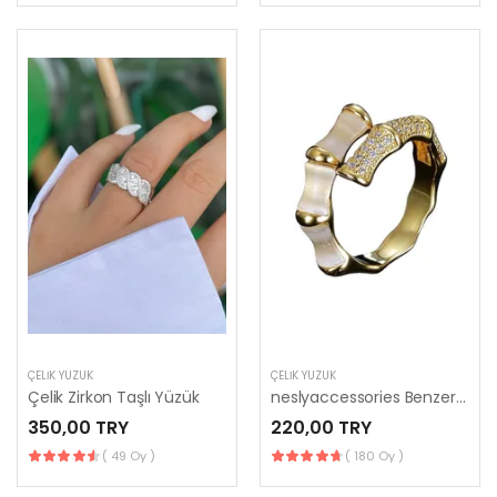
ÇELIK YÜZÜK
ÇELIK YÜZÜK
Çelik Zirkon Taşlı Yüzük
neslyaccessories Benzersiz Tasarım Bambu Yüzük
350,00 TRY
220,00 TRY
( 49 Oy )
( 180 Oy )