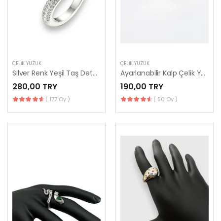
ÇELIK YÜZÜK
ÇELIK YÜZÜK
Silver Renk Yeşil Taş Detaylı Marka Model Kaplan Yüzük
Ayarlanabilir Kalp Çelik Yüzük
280,00 TRY
190,00 TRY
( 177 Oy )
( 50 Oy )