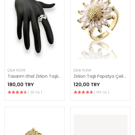
ÇELIK YÜZÜK
ÇELIK YÜZÜK
Tasarım Ithal Zirkon Taşlı Ayarlanabilir Paslanmaz Çelik Yüzük
Zirkon Taşlı Papatya Çelik Yüzük
180,00 TRY
120,00 TRY
( 38 Oy )
( 199 Oy )