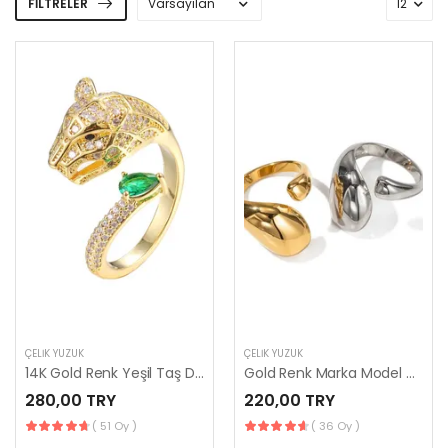
FILTRELER
ÇELIK YÜZÜK
ÇELIK YÜZÜK
14K Gold Renk Yeşil Taş Detaylı Marka Model Kaplan Yüzük
Gold Renk Marka Model Çelik Yüzük
280,00 TRY
220,00 TRY
( 51 Oy )
( 36 Oy )