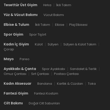
Tesettür Üst Giyim
Hırka
İkili Takım
Yüz & Vücut Bakımı
Vücut Bakımı
Elbise & Tulum
İkili Takım
Elbise
Plaj Elbisesi
Spor Giyim
Spor Tişört
Kadın İç Giyim
Külot
Sütyen
Sütyen & Külot Takım
Çorap
Mayo
Pareo
Ayakkabı & Çanta
Spor Ayakkabı
Sandalet & Terlik
Omuz Çantası
Sırt Çantası
Postacı Çantası
Kadın Aksesuar
Bandana
Kartlık & Cüzdan
Toka
Fantezi Giyim
Fantezi Kostüm
Cilt Bakımı
Doğal Cilt Sabunları