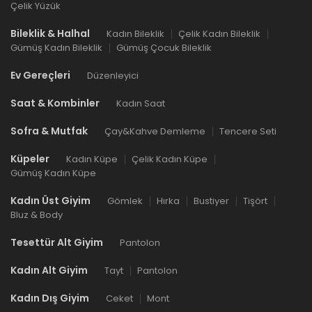
Çelik Yüzük
Bileklik & Halhal
Kadın Bileklik
Çelik Kadın Bileklik
Gümüş Kadın Bileklik
Gümüş Çocuk Bileklik
Ev Gereçleri
Düzenleyici
Saat & Kombinler
Kadın Saat
Sofra & Mutfak
Çay&Kahve Demleme
Tencere Seti
Küpeler
Kadın Küpe
Çelik Kadın Küpe
Gümüş Kadın Küpe
Kadın Üst Giyim
Gömlek
Hırka
Bustiyer
Tişört
Bluz & Body
Tesettür Alt Giyim
Pantolon
Kadın Alt Giyim
Tayt
Pantolon
Kadın Dış Giyim
Ceket
Mont