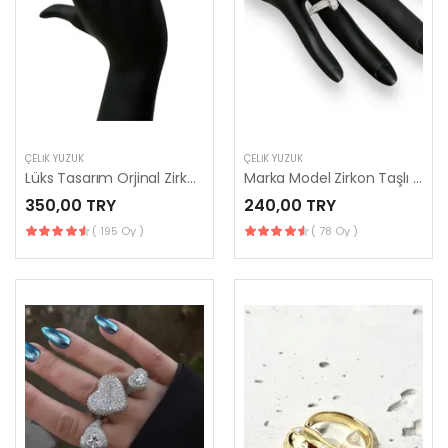
ÇELIK YÜZÜK
ÇELIK YÜZÜK
Lüks Tasarım Orjinal Zirkon Taşlı Bombeli İthal Kadın Yüzük
Marka Model Zirkon Taşlı Çivi Yüzük (Büyük Boy)
350,00 TRY
240,00 TRY
( 195 Oy )
( 78 Oy )