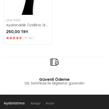
ÇELIK YÜZÜK
Ayarlanabilir Özellikte Zirkon Taşlı Çiçek Yüzük
250,00 TRY
( 37 Oy )
Güvenli Ödeme
SSL Sertifikası ile bilgileriniz güvende!
Aydınlatma
Abajur
Avize