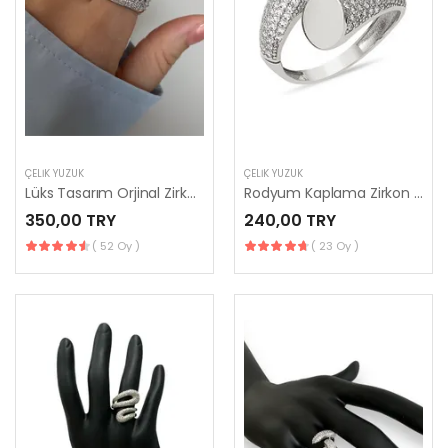
ÇELIK YÜZÜK
ÇELIK YÜZÜK
Lüks Tasarım Orjinal Zirkon Taşlı Bombeli İthal Kadın Yüzük
Rodyum Kaplama Zirkon Taşlı İthal Kadın Yüzük
350,00 TRY
240,00 TRY
( 52 Oy )
( 23 Oy )