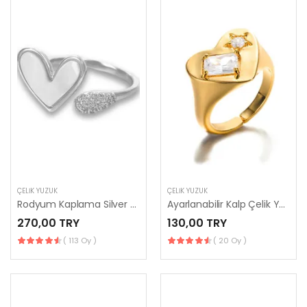
ÇELIK YÜZÜK
ÇELIK YÜZÜK
Rodyum Kaplama Silver Zirkon Taşlı Kalp Yüzük
Ayarlanabilir Kalp Çelik Yüzük
270,00 TRY
130,00 TRY
( 113 Oy )
( 20 Oy )