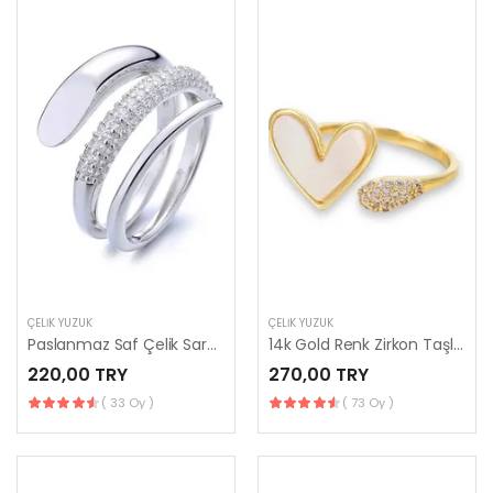
ÇELIK YÜZÜK
ÇELIK YÜZÜK
Paslanmaz Saf Çelik Sarmalı Model Zirkon Taşlı Tek Ebat Yüzük
14k Gold Renk Zirkon Taşlı Kalp Yüzük
220,00 TRY
270,00 TRY
( 33 Oy )
( 73 Oy )