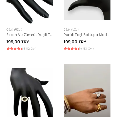
ÇELIK YÜZÜK
ÇELIK YÜZÜK
Zirkon Ve Zümrüt Yeşili Taş Detaylı Yılan Yüzük
Renkli Taşlı Bottega Model Ayarlanabilir Yüzük (Gold)
199,00 TRY
199,00 TRY
( 82 Oy )
( 53 Oy )