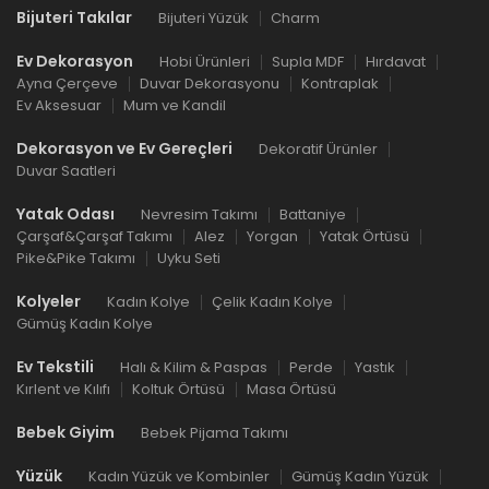
Bijuteri Takılar
Bijuteri Yüzük
Charm
Ev Dekorasyon
Hobi Ürünleri
Supla MDF
Hırdavat
Ayna Çerçeve
Duvar Dekorasyonu
Kontraplak
Ev Aksesuar
Mum ve Kandil
Dekorasyon ve Ev Gereçleri
Dekoratif Ürünler
Duvar Saatleri
Yatak Odası
Nevresim Takımı
Battaniye
Çarşaf&Çarşaf Takımı
Alez
Yorgan
Yatak Örtüsü
Pike&Pike Takımı
Uyku Seti
Kolyeler
Kadın Kolye
Çelik Kadın Kolye
Gümüş Kadın Kolye
Ev Tekstili
Halı & Kilim & Paspas
Perde
Yastık
Kırlent ve Kılıfı
Koltuk Örtüsü
Masa Örtüsü
Bebek Giyim
Bebek Pijama Takımı
Yüzük
Kadın Yüzük ve Kombinler
Gümüş Kadın Yüzük