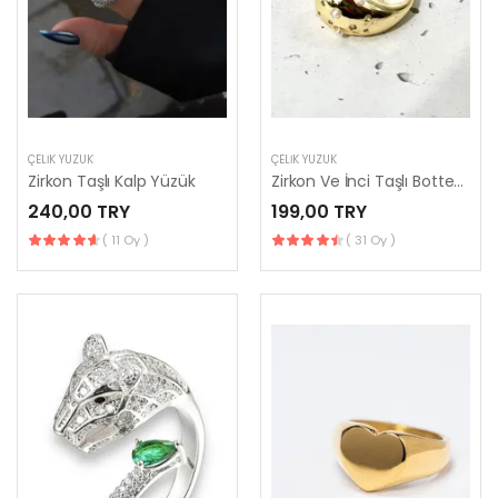
ÇELIK YÜZÜK
ÇELIK YÜZÜK
Zirkon Taşlı Kalp Yüzük
Zirkon Ve İnci Taşlı Bottega Model Yüzük
240,00 TRY
199,00 TRY
( 11 Oy )
( 31 Oy )