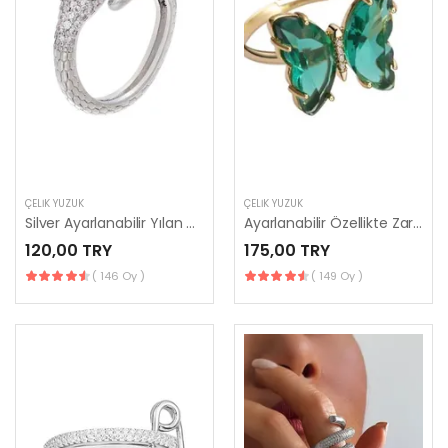
ÇELIK YÜZÜK
ÇELIK YÜZÜK
Silver Ayarlanabilir Yılan Yüzük
Ayarlanabilir Özellikte Zarif Tasarım Yeşil Cam Kelebek Yüzük
120,00 TRY
175,00 TRY
( 146 Oy )
( 149 Oy )