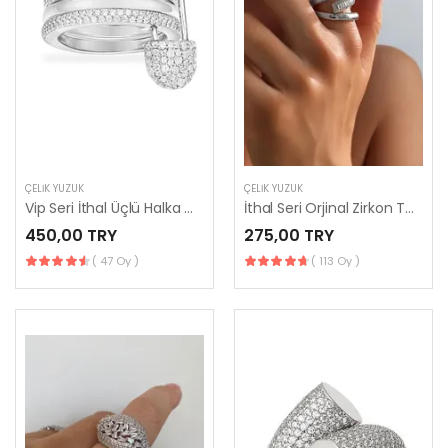
ÇELIK YÜZÜK
ÇELIK YÜZÜK
Vip Seri İthal Üçlü Halka Çengelli İğne Yüzük
İthal Seri Orjinal Zirkon Taşlı Ayarlanabilir Yüzük
450,00 TRY
275,00 TRY
( 47 Oy )
( 113 Oy )