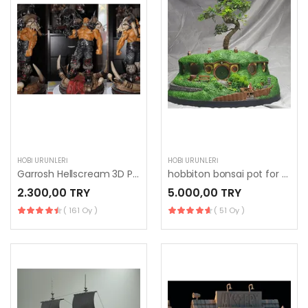
HOBI ÜRÜNLERI
HOBI ÜRÜNLERI
Garrosh Hellscream 3D Printing Figurine
hobbiton bonsai pot for 3d printing
2.300,00 TRY
5.000,00 TRY
( 161 Oy )
( 51 Oy )