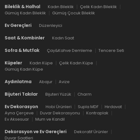
Bileklik & Halhal
Kadın Bileklik
Çelik Kadın Bileklik
Gümüş Kadın Bileklik
Gümüş Çocuk Bileklik
Ev Gereçleri
Düzenleyici
Saat & Kombinler
Kadın Saat
Sofra & Mutfak
Çay&Kahve Demleme
Tencere Seti
Küpeler
Kadın Küpe
Çelik Kadın Küpe
Gümüş Kadın Küpe
Aydınlatma
Abajur
Avize
Bijuteri Takılar
Bijuteri Yüzük
Charm
Ev Dekorasyon
Hobi Ürünleri
Supla MDF
Hırdavat
Ayna Çerçeve
Duvar Dekorasyonu
Kontraplak
Ev Aksesuar
Mum ve Kandil
Dekorasyon ve Ev Gereçleri
Dekoratif Ürünler
Duvar Saatleri