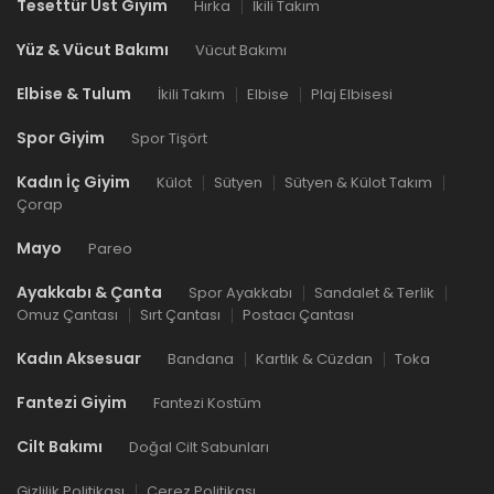
Tesettür Üst Giyim
Hırka
İkili Takım
Yüz & Vücut Bakımı
Vücut Bakımı
Elbise & Tulum
İkili Takım
Elbise
Plaj Elbisesi
Spor Giyim
Spor Tişört
Kadın İç Giyim
Külot
Sütyen
Sütyen & Külot Takım
Çorap
Mayo
Pareo
Ayakkabı & Çanta
Spor Ayakkabı
Sandalet & Terlik
Omuz Çantası
Sırt Çantası
Postacı Çantası
Kadın Aksesuar
Bandana
Kartlık & Cüzdan
Toka
Fantezi Giyim
Fantezi Kostüm
Cilt Bakımı
Doğal Cilt Sabunları
Gizlilik Politikası
Çerez Politikası