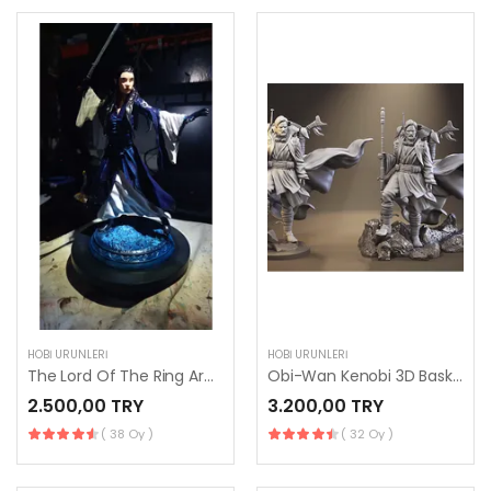
HOBI ÜRÜNLERI
HOBI ÜRÜNLERI
The Lord Of The Ring Arwen
Obi-Wan Kenobi 3D Baskı Heykelcik
2.500,00 TRY
3.200,00 TRY
( 38 Oy )
( 32 Oy )