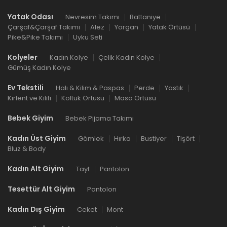
Yatak Odası
Nevresim Takımı
Battaniye
Çarşaf&Çarşaf Takımı
Alez
Yorgan
Yatak Örtüsü
Pike&Pike Takımı
Uyku Seti
Kolyeler
Kadın Kolye
Çelik Kadın Kolye
Gümüş Kadın Kolye
Ev Tekstili
Halı & Kilim & Paspas
Perde
Yastık
Kırlent ve Kılıfı
Koltuk Örtüsü
Masa Örtüsü
Bebek Giyim
Bebek Pijama Takımı
Kadın Üst Giyim
Gömlek
Hırka
Bustiyer
Tişört
Bluz & Body
Kadın Alt Giyim
Tayt
Pantolon
Tesettür Alt Giyim
Pantolon
Kadın Dış Giyim
Ceket
Mont