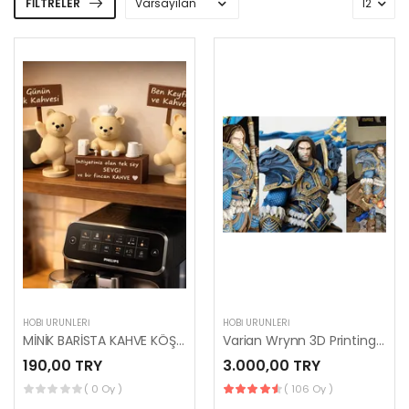
FILTRELER
HOBI ÜRÜNLERI
HOBI ÜRÜNLERI
MİNİK BARİSTA KAHVE KÖŞESİ 3'LÜ SET BİBLO AYICIK
Varian Wrynn 3D Printing Figurine
190,00 TRY
3.000,00 TRY
( 0 Oy )
( 106 Oy )