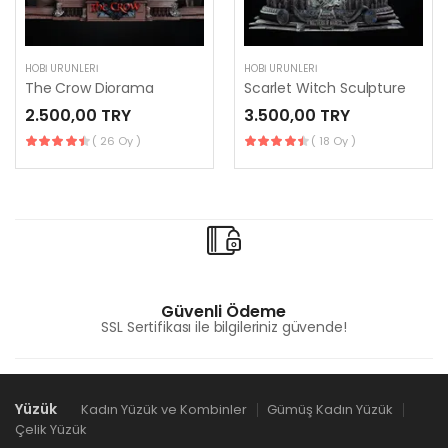
HOBI ÜRÜNLERI
HOBI ÜRÜNLERI
The Crow Diorama
Scarlet Witch Sculpture
2.500,00 TRY
3.500,00 TRY
( 26 Oy )
( 18 Oy )
Güvenli Ödeme
SSL Sertifikası ile bilgileriniz güvende!
Yüzük
Kadın Yüzük ve Kombinler
Gümüş Kadın Yüzük
Çelik Yüzük