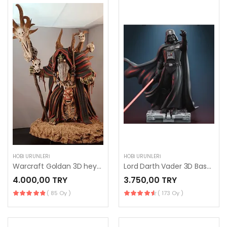
HOBI ÜRÜNLERI
HOBI ÜRÜNLERI
Warcraft Goldan 3D heykelcik
Lord Darth Vader 3D Baskı Heykelcik
4.000,00 TRY
3.750,00 TRY
( 85 Oy )
( 173 Oy )