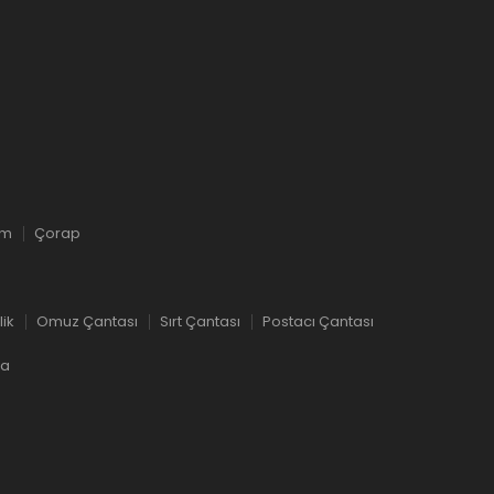
ım
Çorap
lik
Omuz Çantası
Sırt Çantası
Postacı Çantası
ka