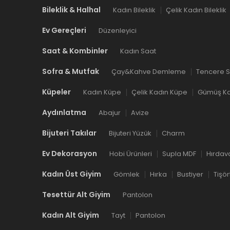
Bileklik & Halhal
Kadın Bileklik
Çelik Kadın Bileklik
Ev Gereçleri
Düzenleyici
Saat & Kombinler
Kadın Saat
Sofra & Mutfak
Çay&Kahve Demleme
Tencere S
Küpeler
Kadın Küpe
Çelik Kadın Küpe
Gümüş Ka
Aydınlatma
Abajur
Avize
Bijuteri Takılar
Bijuteri Yüzük
Charm
Ev Dekorasyon
Hobi Ürünleri
Supla MDF
Hırdav
Kadın Üst Giyim
Gömlek
Hırka
Bustiyer
Tişör
Tesettür Alt Giyim
Pantolon
Kadın Alt Giyim
Tayt
Pantolon