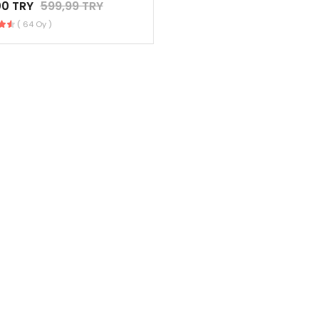
00 TRY
599,99 TRY
( 64 Oy )