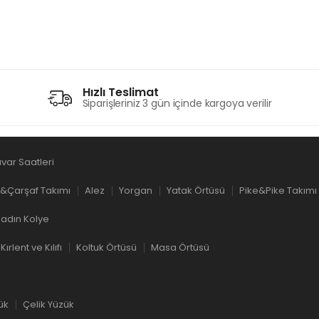
Hızlı Teslimat
Siparişleriniz 3 gün içinde kargoya verilir
var Saatleri
&Çarşaf Takımı
Alez
Yorgan
Yatak Örtüsü
Pike&Pike Takımı
adın Kolye
Kırlent ve Kılıfı
Koltuk Örtüsü
Masa Örtüsü
ük
Çelik Yüzük