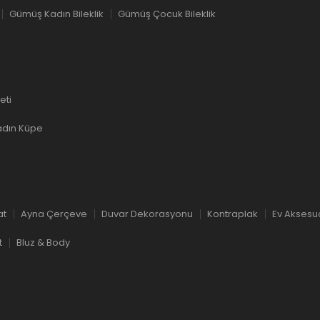
Gümüş Kadın Bileklik
Gümüş Çocuk Bileklik
eti
dın Küpe
at
Ayna Çerçeve
Duvar Dekorasyonu
Kontraplak
Ev Aksesu
t
Bluz & Body