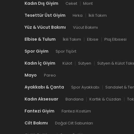
Kadın Dış Giyim
Ceket
Mont
Tesettür Üst Giyim
Hırka
İkili Takım
Yüz & Vücut Bakımı
Vücut Bakımı
Elbise & Tulum
İkili Takım
Elbise
Plaj Elbisesi
Spor Giyim
Spor Tişört
Kadın İç Giyim
Külot
Sütyen
Sütyen & Külot Tak
Mayo
Pareo
Ayakkabı & Çanta
Spor Ayakkabı
Sandalet & Ter
Kadın Aksesuar
Bandana
Kartlık & Cüzdan
To
Fantezi Giyim
Fantezi Kostüm
Cilt Bakımı
Doğal Cilt Sabunları