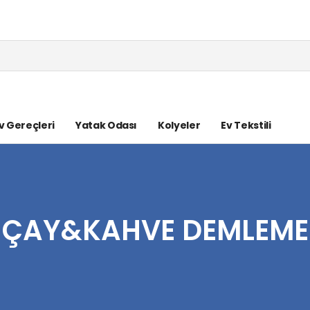
v Gereçleri
Yatak Odası
Kolyeler
Ev Tekstili
ÇAY&KAHVE DEMLEME