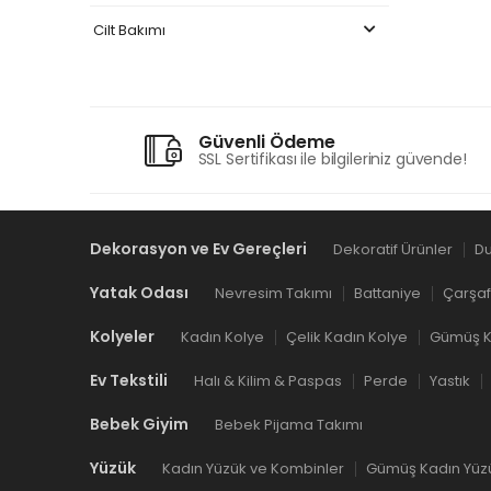
Cilt Bakımı
Güvenli Ödeme
SSL Sertifikası ile bilgileriniz güvende!
Dekorasyon ve Ev Gereçleri
Dekoratif Ürünler
Du
Yatak Odası
Nevresim Takımı
Battaniye
Çarşaf
Kolyeler
Kadın Kolye
Çelik Kadın Kolye
Gümüş K
Ev Tekstili
Halı & Kilim & Paspas
Perde
Yastık
Bebek Giyim
Bebek Pijama Takımı
Yüzük
Kadın Yüzük ve Kombinler
Gümüş Kadın Yüz