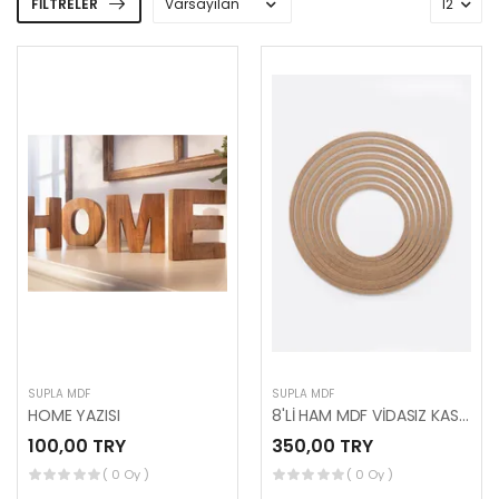
FILTRELER
SUPLA MDF
SUPLA MDF
HOME YAZISI
8'Lİ HAM MDF VİDASIZ KASNAK (5’Lİ SET)
100,00 TRY
350,00 TRY
( 0 Oy )
( 0 Oy )