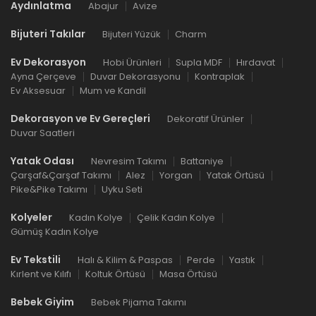
Aydınlatma
Abajur
Avize
Bijuteri Takılar
Bijuteri Yüzük
Charm
Ev Dekorasyon
Hobi Ürünleri
Supla MDF
Hırdavat
Ayna Çerçeve
Duvar Dekorasyonu
Kontraplak
Ev Aksesuar
Mum ve Kandil
Dekorasyon ve Ev Gereçleri
Dekoratif Ürünler
Duvar Saatleri
Yatak Odası
Nevresim Takımı
Battaniye
Çarşaf&Çarşaf Takımı
Alez
Yorgan
Yatak Örtüsü
Pike&Pike Takımı
Uyku Seti
Kolyeler
Kadın Kolye
Çelik Kadın Kolye
Gümüş Kadın Kolye
Ev Tekstili
Halı & Kilim & Paspas
Perde
Yastık
Kırlent ve Kılıfı
Koltuk Örtüsü
Masa Örtüsü
Bebek Giyim
Bebek Pijama Takımı