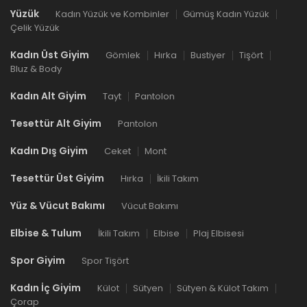
Yüzük
Kadın Yüzük ve Kombinler
Gümüş Kadın Yüzük
Çelik Yüzük
Kadın Üst Giyim
Gömlek
Hırka
Bustiyer
Tişört
Bluz & Body
Kadın Alt Giyim
Tayt
Pantolon
Tesettür Alt Giyim
Pantolon
Kadın Dış Giyim
Ceket
Mont
Tesettür Üst Giyim
Hırka
İkili Takım
Yüz & Vücut Bakımı
Vücut Bakımı
Elbise & Tulum
İkili Takım
Elbise
Plaj Elbisesi
Spor Giyim
Spor Tişört
Kadın İç Giyim
Külot
Sütyen
Sütyen & Külot Takım
Çorap