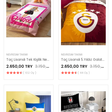
NEVRESIM TAKIMI
NEVRESIM TAKIMI
Taç Lisanslı Tek Kişilik Nevresim Takımı Barbie Çek Canlandır
Taç Lisanslı 5.Yıldız Galatasaray Nevresim Takımı Tek Kişilik
2.650,00 TRY
3.150,00 TRY
2.650,00 TRY
3.150,00 TRY
( 102 Oy )
( 44 Oy )