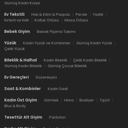
Gümüş Kadın Kolye
Ev Tekstili
Halı & Kilim & Paspas
Perde
Yastık
Kırlent ve Kılıfı
Koltuk Örtüsü
Masa Örtüsü
Bebek Giyim
Bebek Pijama Takımı
Yüzük
Kadın Yüzük ve Kombinler
Gümüş Kadın Yüzük
Çelik Yüzük
Bileklik & Halhal
Kadın Bileklik
Çelik Kadın Bileklik
Gümüş Kadın Bileklik
Gümüş Çocuk Bileklik
Ev Gereçleri
Düzenleyici
Saat & Kombinler
Kadın Saat
Kadın Üst Giyim
Gömlek
Hırka
Bustiyer
Tişört
Bluz & Body
Tesettür Alt Giyim
Pantolon