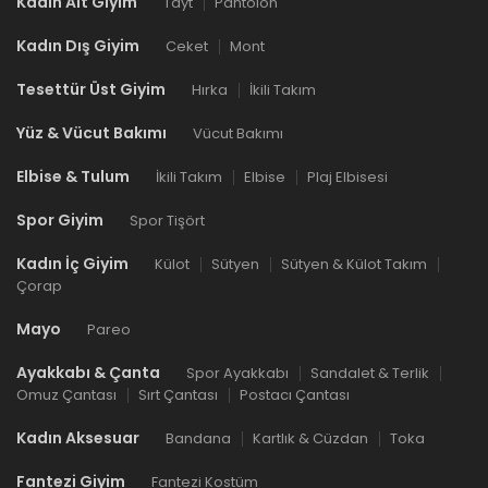
Kadın Alt Giyim
Tayt
Pantolon
Kadın Dış Giyim
Ceket
Mont
Tesettür Üst Giyim
Hırka
İkili Takım
Yüz & Vücut Bakımı
Vücut Bakımı
Elbise & Tulum
İkili Takım
Elbise
Plaj Elbisesi
Spor Giyim
Spor Tişört
Kadın İç Giyim
Külot
Sütyen
Sütyen & Külot Takım
Çorap
Mayo
Pareo
Ayakkabı & Çanta
Spor Ayakkabı
Sandalet & Terlik
Omuz Çantası
Sırt Çantası
Postacı Çantası
Kadın Aksesuar
Bandana
Kartlık & Cüzdan
Toka
Fantezi Giyim
Fantezi Kostüm