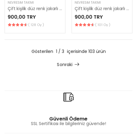
NEVRESIM TAKIMI
NEVRESIM TAKIMI
Çift kişilik düz renk jakarlı nevresim takımı
Çift kişilik düz renk jakarlı nevresim takımı
900,00 TRY
900,00 TRY
( 128 Oy )
( 101 Oy )
Gösterilen
1 / 3
içerisinde 103 ürün
Sonraki
Güvenli Ödeme
SSL Sertifikası ile bilgileriniz güvende!