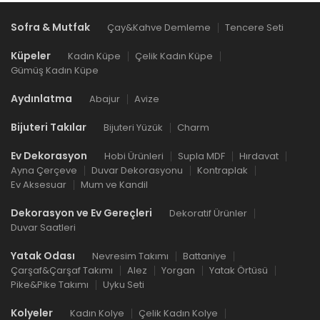
Sofra & Mutfak
Çay&Kahve Demleme
Tencere Seti
Küpeler
Kadın Küpe
Çelik Kadın Küpe
Gümüş Kadın Küpe
Aydınlatma
Abajur
Avize
Bijuteri Takılar
Bijuteri Yüzük
Charm
Ev Dekorasyon
Hobi Ürünleri
Supla MDF
Hırdavat
Ayna Çerçeve
Duvar Dekorasyonu
Kontraplak
Ev Aksesuar
Mum ve Kandil
Dekorasyon ve Ev Gereçleri
Dekoratif Ürünler
Duvar Saatleri
Yatak Odası
Nevresim Takımı
Battaniye
Çarşaf&Çarşaf Takımı
Alez
Yorgan
Yatak Örtüsü
Pike&Pike Takımı
Uyku Seti
Kolyeler
Kadın Kolye
Çelik Kadın Kolye