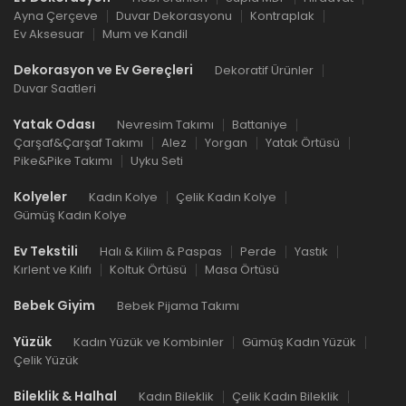
Ayna Çerçeve
Duvar Dekorasyonu
Kontraplak
Ev Aksesuar
Mum ve Kandil
Dekorasyon ve Ev Gereçleri
Dekoratif Ürünler
Duvar Saatleri
Yatak Odası
Nevresim Takımı
Battaniye
Çarşaf&Çarşaf Takımı
Alez
Yorgan
Yatak Örtüsü
Pike&Pike Takımı
Uyku Seti
Kolyeler
Kadın Kolye
Çelik Kadın Kolye
Gümüş Kadın Kolye
Ev Tekstili
Halı & Kilim & Paspas
Perde
Yastık
Kırlent ve Kılıfı
Koltuk Örtüsü
Masa Örtüsü
Bebek Giyim
Bebek Pijama Takımı
Yüzük
Kadın Yüzük ve Kombinler
Gümüş Kadın Yüzük
Çelik Yüzük
Bileklik & Halhal
Kadın Bileklik
Çelik Kadın Bileklik