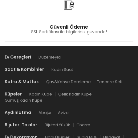
Güvenli Ödeme
SSL Sertifikası ile bilgileriniz güvende!
Ev Gereçleri
Düzenleyici
Saat & Kombinler
Kadın Saat
Sofra & Mutfak
Çay&Kahve Demleme
Tencere Seti
Küpeler
Kadın Küpe
Çelik Kadın Küpe
Gümüş Kadın Küpe
Aydınlatma
Abajur
Avize
Bijuteri Takılar
Bijuteri Yüzük
Charm
Ev Dekorasyon
Hobi Ürünleri
Supla MDF
Hırdavat