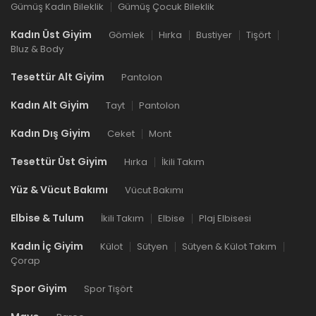
Gümüş Kadın Bileklik
Gümüş Çocuk Bileklik
Kadın Üst Giyim
Gömlek
Hırka
Bustiyer
Tişört
Bluz & Body
Tesettür Alt Giyim
Pantolon
Kadın Alt Giyim
Tayt
Pantolon
Kadın Dış Giyim
Ceket
Mont
Tesettür Üst Giyim
Hırka
İkili Takım
Yüz & Vücut Bakımı
Vücut Bakımı
Elbise & Tulum
İkili Takım
Elbise
Plaj Elbisesi
Kadın İç Giyim
Külot
Sütyen
Sütyen & Külot Takım
Çorap
Spor Giyim
Spor Tişört