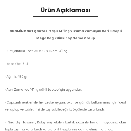
Ürün Açıklaması
DUOMİNO Sırt Çantası Taşlı 14" İnç Yıkama Yumuşak Deri 8 Cepli
Mega Bag Kılinkır by Nemo Group
· Sırt Çantası Ebat: 35 x 30 x 15 cm 14" İnç
· Kapasite: 18 LT
· Ağırlık: 450 gr
· Aynı Zamanda 14"İnç dâhil Laptop için uygundur.
· Capcanlı renkleriyle her zevke uygun, okul ve günlük kullanımınız için ideal
ve laptop ve tabletinizi de taşıyabileceğiniz ölçülerde tasarlandı.
· Sıra dışı Tasarım, Kolay erişilebilen kartlık gözü ile her an ihtiyacınız olan
toplu taşıma kartı, kredi kartı gibi ihtiyaçlarınız daima elinizin altında,