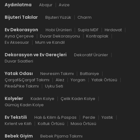
Aydınlatma
Abajur
Avize
Bijuteri Takılar
Bijuteri Yüzük
Charm
Ev Dekorasyon
Hobi Ürünleri
Supla MDF
Hırdavat
Ayna Çerçeve
Duvar Dekorasyonu
Kontraplak
Ev Aksesuar
Mum ve Kandil
Dekorasyon ve Ev Gereçleri
Dekoratif Ürünler
Duvar Saatleri
Yatak Odası
Nevresim Takımı
Battaniye
Çarşaf&Çarşaf Takımı
Alez
Yorgan
Yatak Örtüsü
Pike&Pike Takımı
Uyku Seti
Kolyeler
Kadın Kolye
Çelik Kadın Kolye
Gümüş Kadın Kolye
Ev Tekstili
Halı & Kilim & Paspas
Perde
Yastık
Kırlent ve Kılıfı
Koltuk Örtüsü
Masa Örtüsü
Bebek Giyim
Bebek Pijama Takımı