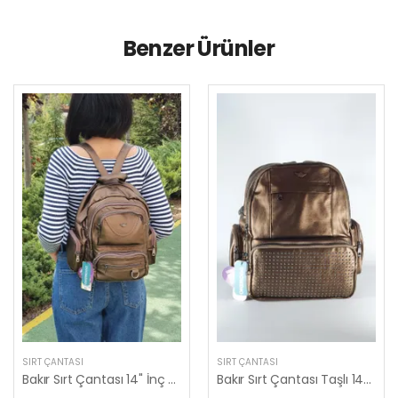
Benzer Ürünler
SIRT ÇANTASI
SIRT ÇANTASI
Bakır Sırt Çantası 14" İnç Yıkama Deri Mega Bag Yumuşak Deri Kılinkır Bevitton Krinkıl by Nemo Group
Bakır Sırt Çantası Taşlı 14" İnç Yıkama Yumuşak Deri 8 Cepli Mega Bag Kılinkır by Nemo Group