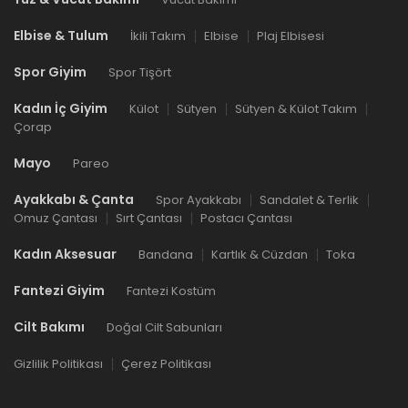
Elbise & Tulum
İkili Takım
Elbise
Plaj Elbisesi
Spor Giyim
Spor Tişört
Kadın İç Giyim
Külot
Sütyen
Sütyen & Külot Takım
Çorap
Mayo
Pareo
Ayakkabı & Çanta
Spor Ayakkabı
Sandalet & Terlik
Omuz Çantası
Sırt Çantası
Postacı Çantası
Kadın Aksesuar
Bandana
Kartlık & Cüzdan
Toka
Fantezi Giyim
Fantezi Kostüm
Cilt Bakımı
Doğal Cilt Sabunları
Gizlilik Politikası
Çerez Politikası