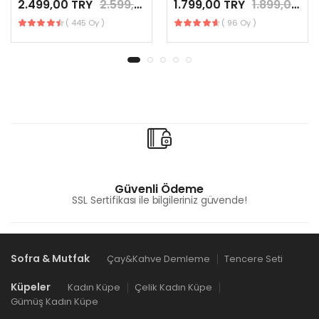
2.499,00 TRY
2.599,00 TRY
1.799,00 TRY
1.899,00 TRY
( 445 Oy )
( 96 Oy )
Güvenli Ödeme
SSL Sertifikası ile bilgileriniz güvende!
Sofra & Mutfak
Çay&Kahve Demleme
Tencere Seti
Küpeler
Kadın Küpe
Çelik Kadın Küpe
Gümüş Kadın Küpe