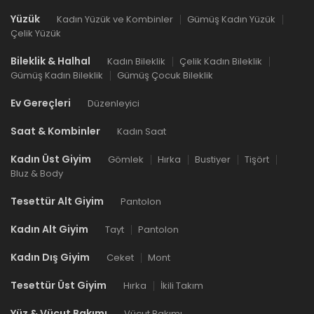
Yüzük
Kadın Yüzük ve Kombinler
Gümüş Kadın Yüzük
Çelik Yüzük
Bileklik & Halhal
Kadın Bileklik
Çelik Kadın Bileklik
Gümüş Kadın Bileklik
Gümüş Çocuk Bileklik
Ev Gereçleri
Düzenleyici
Saat & Kombinler
Kadın Saat
Kadın Üst Giyim
Gömlek
Hırka
Bustiyer
Tişört
Bluz & Body
Tesettür Alt Giyim
Pantolon
Kadın Alt Giyim
Tayt
Pantolon
Kadın Dış Giyim
Ceket
Mont
Tesettür Üst Giyim
Hırka
İkili Takım
Yüz & Vücut Bakımı
Vücut Bakımı