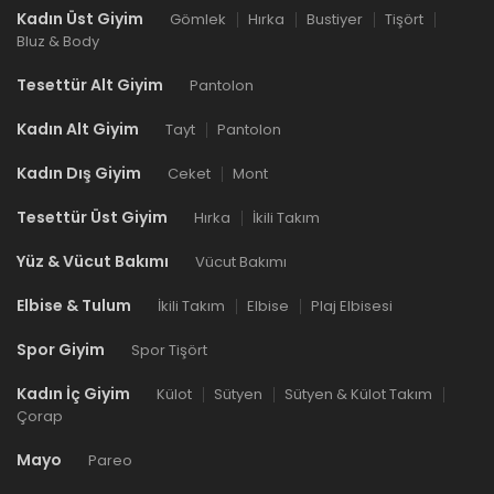
Kadın Üst Giyim
Gömlek
Hırka
Bustiyer
Tişört
Bluz & Body
Tesettür Alt Giyim
Pantolon
Kadın Alt Giyim
Tayt
Pantolon
Kadın Dış Giyim
Ceket
Mont
Tesettür Üst Giyim
Hırka
İkili Takım
Yüz & Vücut Bakımı
Vücut Bakımı
Elbise & Tulum
İkili Takım
Elbise
Plaj Elbisesi
Spor Giyim
Spor Tişört
Kadın İç Giyim
Külot
Sütyen
Sütyen & Külot Takım
Çorap
Mayo
Pareo