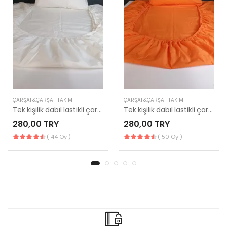
ÇARŞAF&ÇARŞAF TAKIMI
ÇARŞAF&ÇARŞAF TAKIMI
Tek kişilik dabıl lastikli çarşaf 120*200
Tek kişilik dabıl lastikli çarşaf 120*200
280,00 TRY
280,00 TRY
( 44 Oy )
( 50 Oy )