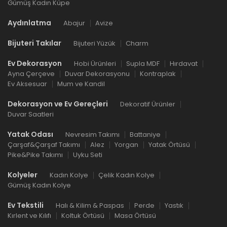
Gümüş Kadın Küpe
Aydınlatma
Abajur
Avize
Bijuteri Takılar
Bijuteri Yüzük
Charm
Ev Dekorasyon
Hobi Ürünleri
Supla MDF
Hırdavat
Ayna Çerçeve
Duvar Dekorasyonu
Kontraplak
Ev Aksesuar
Mum ve Kandil
Dekorasyon ve Ev Gereçleri
Dekoratif Ürünler
Duvar Saatleri
Yatak Odası
Nevresim Takımı
Battaniye
Çarşaf&Çarşaf Takımı
Alez
Yorgan
Yatak Örtüsü
Pike&Pike Takımı
Uyku Seti
Kolyeler
Kadın Kolye
Çelik Kadın Kolye
Gümüş Kadın Kolye
Ev Tekstili
Halı & Kilim & Paspas
Perde
Yastık
Kırlent ve Kılıfı
Koltuk Örtüsü
Masa Örtüsü