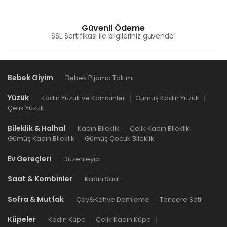
Güvenli Ödeme
SSL Sertifikası ile bilgileriniz güvende!
Bebek Giyim
Bebek Pijama Takımı
Yüzük
Kadın Yüzük ve Kombinler
Gümüş Kadın Yüzük
Çelik Yüzük
Bileklik & Halhal
Kadın Bileklik
Çelik Kadın Bileklik
Gümüş Kadın Bileklik
Gümüş Çocuk Bileklik
Ev Gereçleri
Düzenleyici
Saat & Kombinler
Kadın Saat
Sofra & Mutfak
Çay&Kahve Demleme
Tencere Seti
Küpeler
Kadın Küpe
Çelik Kadın Küpe