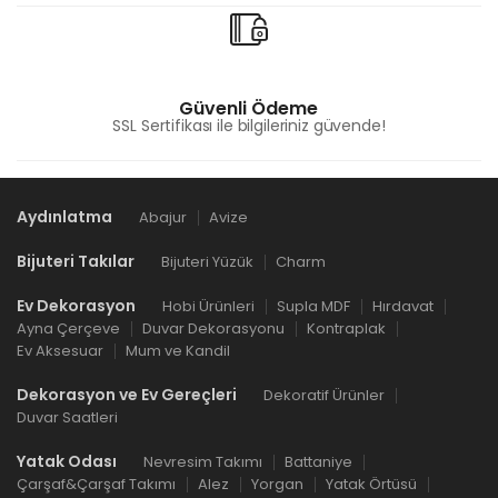
Güvenli Ödeme
SSL Sertifikası ile bilgileriniz güvende!
Aydınlatma
Abajur
Avize
Bijuteri Takılar
Bijuteri Yüzük
Charm
Ev Dekorasyon
Hobi Ürünleri
Supla MDF
Hırdavat
Ayna Çerçeve
Duvar Dekorasyonu
Kontraplak
Ev Aksesuar
Mum ve Kandil
Dekorasyon ve Ev Gereçleri
Dekoratif Ürünler
Duvar Saatleri
Yatak Odası
Nevresim Takımı
Battaniye
Çarşaf&Çarşaf Takımı
Alez
Yorgan
Yatak Örtüsü