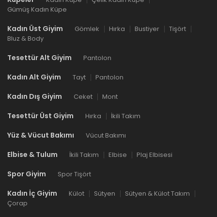
Gümüş Kadın Küpe
Kadın Üst Giyim
Gömlek
Hırka
Bustiyer
Tişört
Bluz & Body
Tesettür Alt Giyim
Pantolon
Kadın Alt Giyim
Tayt
Pantolon
Kadın Dış Giyim
Ceket
Mont
Tesettür Üst Giyim
Hırka
İkili Takım
Yüz & Vücut Bakımı
Vücut Bakımı
Elbise & Tulum
İkili Takım
Elbise
Plaj Elbisesi
Spor Giyim
Spor Tişört
Kadın İç Giyim
Külot
Sütyen
Sütyen & Külot Takım
Çorap