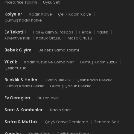
Pike&Pike Takımı
Uyku Seti
Kolyeler
Kadın Kolye
Çelik Kadın Kolye
Gümüş Kadın Kolye
Ev Tekstili
Halı & Kilim & Paspas
Perde
Yastık
Kırlent ve Kılıfı
Koltuk Örtüsü
Masa Örtüsü
Bebek Giyim
Bebek Pijama Takımı
Yüzük
Kadın Yüzük ve Kombinler
Gümüş Kadın Yüzük
Çelik Yüzük
Bileklik & Halhal
Kadın Bileklik
Çelik Kadın Bileklik
Gümüş Kadın Bileklik
Gümüş Çocuk Bileklik
Ev Gereçleri
Düzenleyici
Saat & Kombinler
Kadın Saat
Sofra & Mutfak
Çay&Kahve Demleme
Tencere Seti
Küpeler
Kadın Küpe
Çelik Kadın Küpe