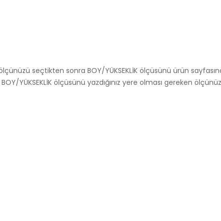
İK ölçünüzü seçtikten sonra BOY/YÜKSEKLİK ölçüsünü ürün sayfasında
OY/YÜKSEKLİK ölçüsünü yazdığınız yere olması gereken ölçünüzü yaz