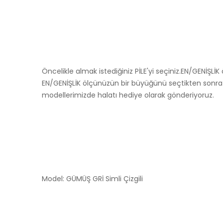
Öncelikle almak istediğiniz PİLE'yi seçiniz.EN/GENİŞL
EN/GENİŞLİK ölçünüzün bir büyüğünü seçtikten sonra B
modellerimizde halatı hediye olarak gönderiyoruz.
Model: GÜMÜŞ GRİ Simli Çizgili