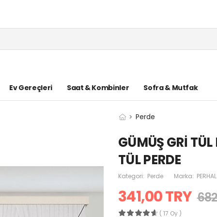
Ev Gereçleri
Saat & Kombinler
Sofra & Mutfak
Perde
GÜMÜŞ GRİ TÜL 
TÜL PERDE
Kategori:
Perde
Marka:
PERHAL
341,00 TRY
682
( 17 Oy )