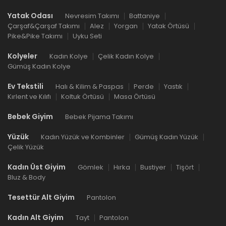
Yatak Odası
Nevresim Takımı
Battaniye
Çarşaf&Çarşaf Takımı
Alez
Yorgan
Yatak Örtüsü
Pike&Pike Takımı
Uyku Seti
Kolyeler
Kadın Kolye
Çelik Kadın Kolye
Gümüş Kadın Kolye
Ev Tekstili
Halı & Kilim & Paspas
Perde
Yastık
Kırlent ve Kılıfı
Koltuk Örtüsü
Masa Örtüsü
Bebek Giyim
Bebek Pijama Takımı
Yüzük
Kadın Yüzük ve Kombinler
Gümüş Kadın Yüzük
Çelik Yüzük
Kadın Üst Giyim
Gömlek
Hırka
Bustiyer
Tişört
Bluz & Body
Tesettür Alt Giyim
Pantolon
Kadın Alt Giyim
Tayt
Pantolon