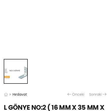
Hırdavat
Önceki
Sonraki
L GÖNYE NO:2 ( 16 MM X 35 MM X