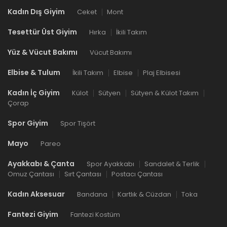
Kadın Dış Giyim
Ceket
Mont
Tesettür Üst Giyim
Hırka
İkili Takım
Yüz & Vücut Bakımı
Vücut Bakımı
Elbise & Tulum
İkili Takım
Elbise
Plaj Elbisesi
Kadın İç Giyim
Külot
Sütyen
Sütyen & Külot Takım
Çorap
Spor Giyim
Spor Tişört
Mayo
Pareo
Ayakkabı & Çanta
Spor Ayakkabı
Sandalet & Terlik
Omuz Çantası
Sırt Çantası
Postacı Çantası
Kadın Aksesuar
Bandana
Kartlık & Cüzdan
Toka
Fantezi Giyim
Fantezi Kostüm