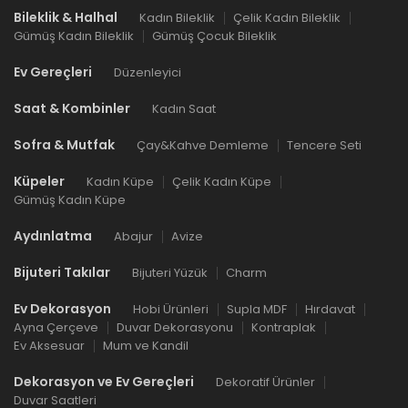
Bileklik & Halhal
Kadın Bileklik
Çelik Kadın Bileklik
Gümüş Kadın Bileklik
Gümüş Çocuk Bileklik
Ev Gereçleri
Düzenleyici
Saat & Kombinler
Kadın Saat
Sofra & Mutfak
Çay&Kahve Demleme
Tencere Seti
Küpeler
Kadın Küpe
Çelik Kadın Küpe
Gümüş Kadın Küpe
Aydınlatma
Abajur
Avize
Bijuteri Takılar
Bijuteri Yüzük
Charm
Ev Dekorasyon
Hobi Ürünleri
Supla MDF
Hırdavat
Ayna Çerçeve
Duvar Dekorasyonu
Kontraplak
Ev Aksesuar
Mum ve Kandil
Dekorasyon ve Ev Gereçleri
Dekoratif Ürünler
Duvar Saatleri