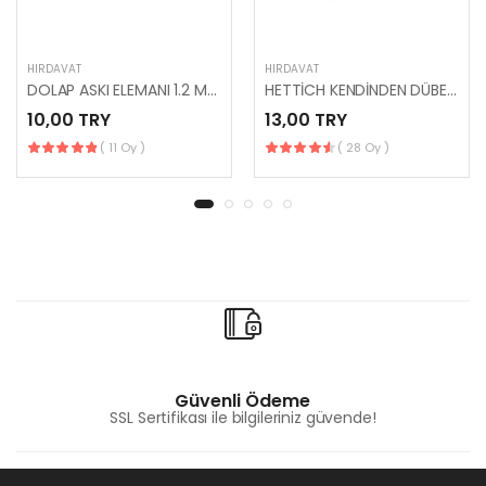
HIRDAVAT
HIRDAVAT
DOLAP ASKI ELEMANI 1.2 MM ( BEYAZ )
HETTİCH KENDİNDEN DÜBELLİ MİNİFİX TAKIM ( 10MM )
10,00 TRY
13,00 TRY
( 11 Oy )
( 28 Oy )
Güvenli Ödeme
SSL Sertifikası ile bilgileriniz güvende!