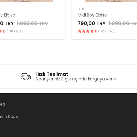
ELBISE
y Elbise
Midi Boy Elbise
0 TRY
1.090,00 TRY
790,00 TRY
1.090,00 T
( 38 Oy )
( 102 Oy )
Hızlı Teslimat
Siparişleriniz 3 gün içinde kargoya verilir
eti
dın Küpe