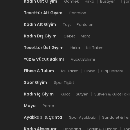
Kadın Üst Giyim
Gömlek
Hırka
Bustiyer
Tişör
Tesettür Alt Giyim
Pantolon
Kadın Alt Giyim
Tayt
Pantolon
Kadın Dış Giyim
Ceket
Mont
Tesettür Üst Giyim
Hırka
İkili Takım
Yüz & Vücut Bakımı
Vücut Bakımı
Elbise & Tulum
İkili Takım
Elbise
Plaj Elbisesi
Spor Giyim
Spor Tişört
Kadın İç Giyim
Külot
Sütyen
Sütyen & Külot Tak
Mayo
Pareo
Ayakkabı & Çanta
Spor Ayakkabı
Sandalet & Ter
Kadın Aksesuar
Bandana
Kartlık & Cüzdan
To