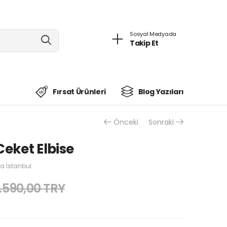
Sosyal Medyada
Takip Et
Fırsat Ürünleri
Blog Yazıları
Önceki
Sonraki
Ceket Elbise
 İstanbul
.590,00 TRY