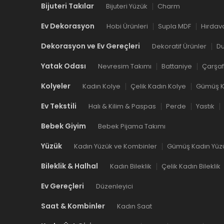
Bijuteri Takılar
Bijuteri Yüzük
Charm
Ev Dekorasyon
Hobi Ürünleri
Supla MDF
Hırdav
Dekorasyon ve Ev Gereçleri
Dekoratif Ürünler
Du
Yatak Odası
Nevresim Takımı
Battaniye
Çarşaf
Kolyeler
Kadın Kolye
Çelik Kadın Kolye
Gümüş K
Ev Tekstili
Halı & Kilim & Paspas
Perde
Yastık
Bebek Giyim
Bebek Pijama Takımı
Yüzük
Kadın Yüzük ve Kombinler
Gümüş Kadın Yüz
Bileklik & Halhal
Kadın Bileklik
Çelik Kadın Bileklik
Ev Gereçleri
Düzenleyici
Saat & Kombinler
Kadın Saat