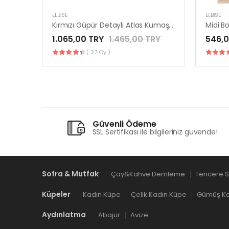
ELBISE
ELBISE
Kırmızı Güpür Detaylı Atlas Kumaş Elbise
Midi Bo
1.065,00 TRY
1.465,00 TRY
546,0
( 37 Oy )
Güvenli Ödeme
SSL Sertifikası ile bilgileriniz güvende!
Sofra & Mutfak
Çay&Kahve Demleme
Tencere S
Küpeler
Kadın Küpe
Çelik Kadın Küpe
Gümüş Ka
Aydınlatma
Abajur
Avize