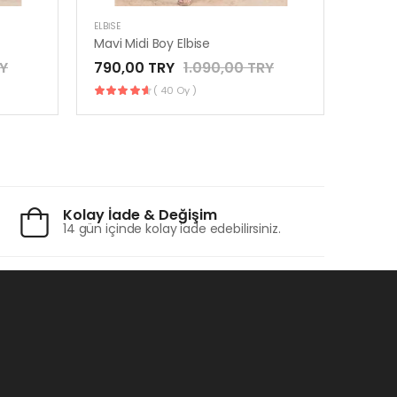
ELBISE
ELBISE
Mavi Midi Boy Elbise
Dijital
RY
790,00 TRY
1.090,00 TRY
550,
( 40 Oy )
Kolay İade & Değişim
14 gün içinde kolay iade edebilirsiniz.