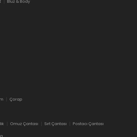
t
Bluz & Body
ım
Çorap
lik
Omuz Çantası
Sırt Çantası
Postacı Çantası
ka