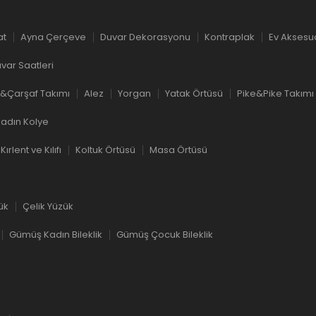
at
Ayna Çerçeve
Duvar Dekorasyonu
Kontraplak
Ev Aksesu
var Saatleri
&Çarşaf Takımı
Alez
Yorgan
Yatak Örtüsü
Pike&Pike Takımı
adın Kolye
Kırlent ve Kılıfı
Koltuk Örtüsü
Masa Örtüsü
ük
Çelik Yüzük
Gümüş Kadın Bileklik
Gümüş Çocuk Bileklik