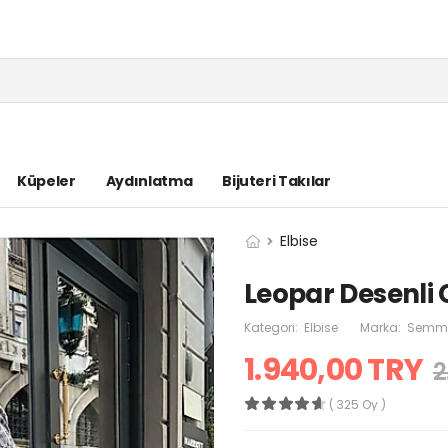
Küpeler
Aydınlatma
Bijuteri Takılar
Elbise
Leopar Desenli 
Kategori:
Elbise
Marka:
Semma
1.940,00 TRY
2
( 325 Oy )