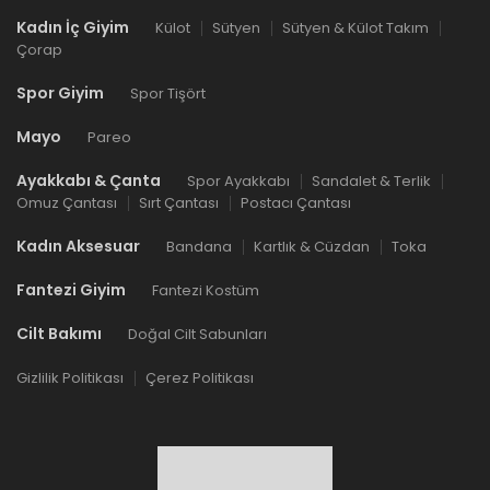
Kadın İç Giyim
Külot
Sütyen
Sütyen & Külot Takım
Çorap
Spor Giyim
Spor Tişört
Mayo
Pareo
Ayakkabı & Çanta
Spor Ayakkabı
Sandalet & Terlik
Omuz Çantası
Sırt Çantası
Postacı Çantası
Kadın Aksesuar
Bandana
Kartlık & Cüzdan
Toka
Fantezi Giyim
Fantezi Kostüm
Cilt Bakımı
Doğal Cilt Sabunları
Gizlilik Politikası
Çerez Politikası