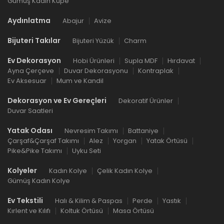
Gümüş Kadın Küpe
Aydınlatma
Abajur
Avize
Bijuteri Takılar
Bijuteri Yüzük
Charm
Ev Dekorasyon
Hobi Ürünleri
Supla MDF
Hırdavat
Ayna Çerçeve
Duvar Dekorasyonu
Kontraplak
Ev Aksesuar
Mum ve Kandil
Dekorasyon ve Ev Gereçleri
Dekoratif Ürünler
Duvar Saatleri
Yatak Odası
Nevresim Takımı
Battaniye
Çarşaf&Çarşaf Takımı
Alez
Yorgan
Yatak Örtüsü
Pike&Pike Takımı
Uyku Seti
Kolyeler
Kadın Kolye
Çelik Kadın Kolye
Gümüş Kadın Kolye
Ev Tekstili
Halı & Kilim & Paspas
Perde
Yastık
Kırlent ve Kılıfı
Koltuk Örtüsü
Masa Örtüsü