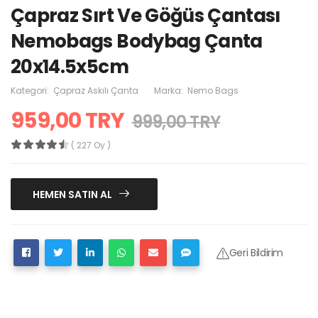
Çapraz Sırt Ve Göğüs Çantası
Nemobags Bodybag Çanta
20x14.5x5cm
Kategori:
Çapraz Askılı Çanta
Marka:
Nemo Bags
959,00 TRY
999,00 TRY
( 227 Oy )
HEMEN SATIN AL
Geri Bildirim