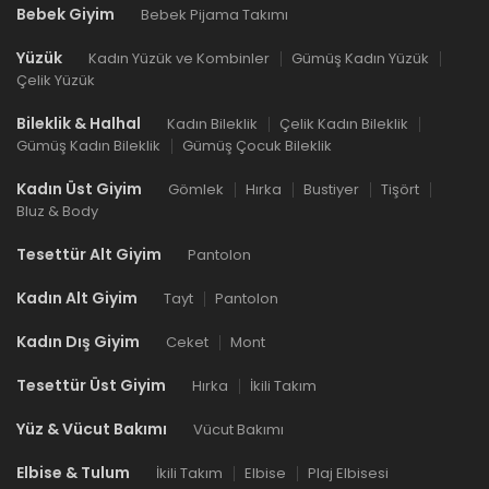
Bebek Giyim
Bebek Pijama Takımı
Yüzük
Kadın Yüzük ve Kombinler
Gümüş Kadın Yüzük
Çelik Yüzük
Bileklik & Halhal
Kadın Bileklik
Çelik Kadın Bileklik
Gümüş Kadın Bileklik
Gümüş Çocuk Bileklik
Kadın Üst Giyim
Gömlek
Hırka
Bustiyer
Tişört
Bluz & Body
Tesettür Alt Giyim
Pantolon
Kadın Alt Giyim
Tayt
Pantolon
Kadın Dış Giyim
Ceket
Mont
Tesettür Üst Giyim
Hırka
İkili Takım
Yüz & Vücut Bakımı
Vücut Bakımı
Elbise & Tulum
İkili Takım
Elbise
Plaj Elbisesi