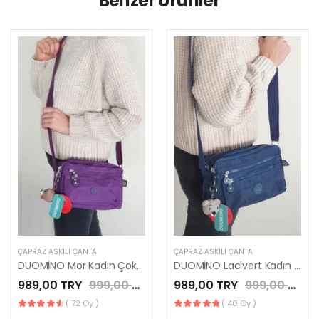
Benzer Ürünler
ÇAPRAZ ASKILI ÇANTA
ÇAPRAZ ASKILI ÇANTA
DUOMİNO Mor Kadın Çok Cepli Ayarlanabilir Çapraz Askılı Omuz Çantası by Nemo Group
DUOMİNO Lacivert Kadın Çok Cepli Ayarlanabilir Çapraz Askılı Omuz Çantası by Nemo Group
989,00 TRY
999,00 TRY
989,00 TRY
999,00 TRY
( 72 Oy )
( 40 Oy )