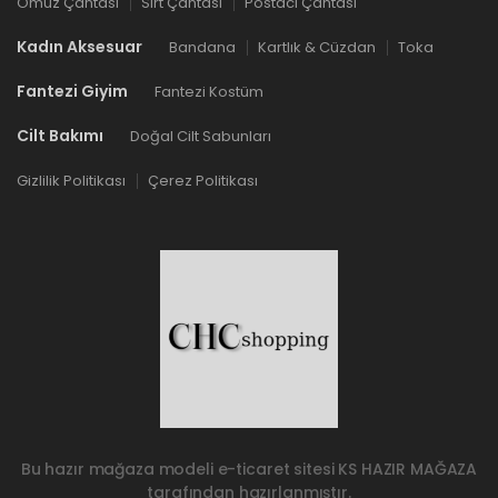
Omuz Çantası
Sırt Çantası
Postacı Çantası
Kadın Aksesuar
Bandana
Kartlık & Cüzdan
Toka
Fantezi Giyim
Fantezi Kostüm
Cilt Bakımı
Doğal Cilt Sabunları
Gizlilik Politikası
Çerez Politikası
Bu hazır mağaza modeli e-ticaret sitesi
KS HAZIR MAĞAZA
tarafından hazırlanmıştır.