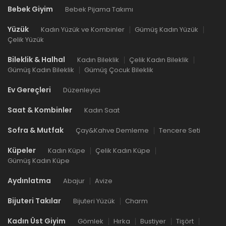
Bebek Giyim
Bebek Pijama Takımı
Yüzük
Kadın Yüzük ve Kombinler
Gümüş Kadın Yüzük
Çelik Yüzük
Bileklik & Halhal
Kadın Bileklik
Çelik Kadın Bileklik
Gümüş Kadın Bileklik
Gümüş Çocuk Bileklik
Ev Gereçleri
Düzenleyici
Saat & Kombinler
Kadın Saat
Sofra & Mutfak
Çay&Kahve Demleme
Tencere Seti
Küpeler
Kadın Küpe
Çelik Kadın Küpe
Gümüş Kadın Küpe
Aydınlatma
Abajur
Avize
Bijuteri Takılar
Bijuteri Yüzük
Charm
Kadın Üst Giyim
Gömlek
Hırka
Bustiyer
Tişört