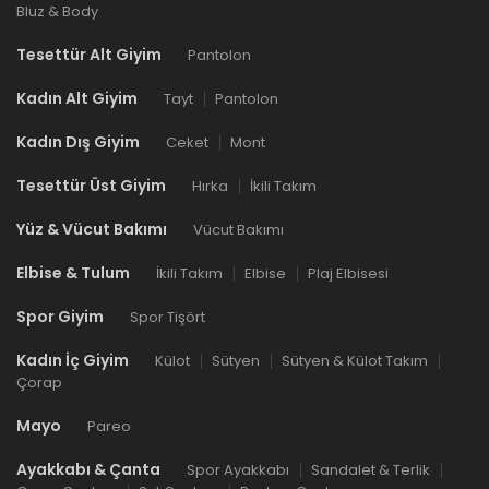
Bluz & Body
Tesettür Alt Giyim
Pantolon
Kadın Alt Giyim
Tayt
Pantolon
Kadın Dış Giyim
Ceket
Mont
Tesettür Üst Giyim
Hırka
İkili Takım
Yüz & Vücut Bakımı
Vücut Bakımı
Elbise & Tulum
İkili Takım
Elbise
Plaj Elbisesi
Spor Giyim
Spor Tişört
Kadın İç Giyim
Külot
Sütyen
Sütyen & Külot Takım
Çorap
Mayo
Pareo
Ayakkabı & Çanta
Spor Ayakkabı
Sandalet & Terlik