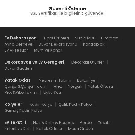
Güvenli Ödeme
SSL Sertifikası ile bilgileriniz güvende!
Ev Dekorasyon
Hobi Ürünleri
Supla MDF
Hırdavat
Ayna Çerçeve
Duvar Dekorasyonu
Kontraplak
Ev Aksesuar
Mum ve Kandil
Dekorasyon ve Ev Gereçleri
Dekoratif Ürünler
Duvar Saatleri
Yatak Odası
Nevresim Takımı
Battaniye
Çarşaf&Çarşaf Takımı
Alez
Yorgan
Yatak Örtüsü
Pike&Pike Takımı
Uyku Seti
Kolyeler
Kadın Kolye
Çelik Kadın Kolye
Gümüş Kadın Kolye
Ev Tekstili
Halı & Kilim & Paspas
Perde
Yastık
Kırlent ve Kılıfı
Koltuk Örtüsü
Masa Örtüsü