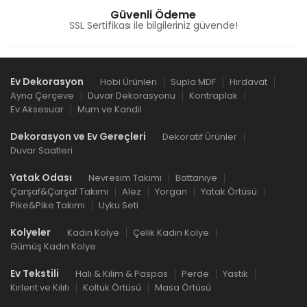
Güvenli Ödeme
SSL Sertifikası ile bilgileriniz güvende!
Ev Dekorasyon
Hobi Ürünleri
Supla MDF
Hırdavat
Ayna Çerçeve
Duvar Dekorasyonu
Kontraplak
Ev Aksesuar
Mum ve Kandil
Dekorasyon ve Ev Gereçleri
Dekoratif Ürünler
Duvar Saatleri
Yatak Odası
Nevresim Takımı
Battaniye
Çarşaf&Çarşaf Takımı
Alez
Yorgan
Yatak Örtüsü
Pike&Pike Takımı
Uyku Seti
Kolyeler
Kadın Kolye
Çelik Kadın Kolye
Gümüş Kadın Kolye
Ev Tekstili
Halı & Kilim & Paspas
Perde
Yastık
Kırlent ve Kılıfı
Koltuk Örtüsü
Masa Örtüsü