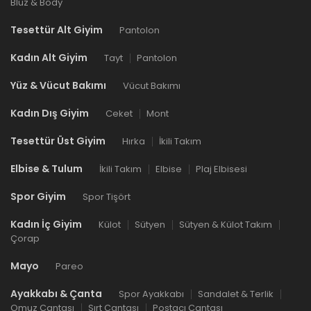
Bluz & Body
Tesettür Alt Giyim
Pantolon
Kadın Alt Giyim
Tayt
Pantolon
Yüz & Vücut Bakımı
Vücut Bakımı
Kadın Dış Giyim
Ceket
Mont
Tesettür Üst Giyim
Hırka
İkili Takım
Elbise & Tulum
İkili Takım
Elbise
Plaj Elbisesi
Spor Giyim
Spor Tişört
Kadın İç Giyim
Külot
Sütyen
Sütyen & Külot Takım
Çorap
Mayo
Pareo
Ayakkabı & Çanta
Spor Ayakkabı
Sandalet & Terlik
Omuz Çantası
Sırt Çantası
Postacı Çantası