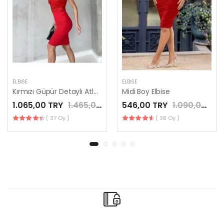
ELBISE
ELBISE
Kırmızı Güpür Detaylı Atlas Kumaş Elbise
Midi Boy Elbise
1.065,00 TRY
1.465,00 TRY
546,00 TRY
1.090,00 TRY
( 37 Oy )
( 38 Oy )