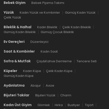
Bebek Giyim
Bebek Pijama Takımı
Yüzük
Kadın Yüzük ve Kombinler
Gümüş Kadın Yüzük
Çelik Yüzük
Bileklik & Halhal
Kadın Bileklik
Çelik Kadın Bileklik
Gümüş Kadın Bileklik
Gümüş Çocuk Bileklik
Ev Gereçleri
Düzenleyici
Saat & Kombinler
Kadın Saat
Sofra & Mutfak
Çay&Kahve Demleme
Tencere Seti
Küpeler
Kadın Küpe
Çelik Kadın Küpe
Gümüş Kadın Küpe
Aydınlatma
Abajur
Avize
Bijuteri Takılar
Bijuteri Yüzük
Charm
Kadın Üst Giyim
Gömlek
Hırka
Bustiyer
Tişört