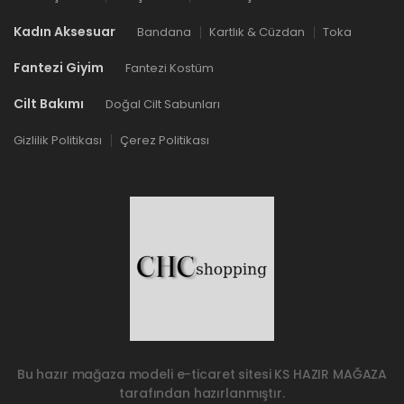
Kadın Aksesuar
Bandana
Kartlık & Cüzdan
Toka
Fantezi Giyim
Fantezi Kostüm
Cilt Bakımı
Doğal Cilt Sabunları
Gizlilik Politikası
Çerez Politikası
Bu hazır mağaza modeli e-ticaret sitesi
KS HAZIR MAĞAZA
tarafından hazırlanmıştır.