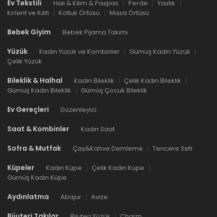
Ev Tekstili
Halı & Kilim & Paspas
Perde
Yastık
Kırlent ve Kılıfı
Koltuk Örtüsü
Masa Örtüsü
Bebek Giyim
Bebek Pijama Takımı
Yüzük
Kadın Yüzük ve Kombinler
Gümüş Kadın Yüzük
Çelik Yüzük
Bileklik & Halhal
Kadın Bileklik
Çelik Kadın Bileklik
Gümüş Kadın Bileklik
Gümüş Çocuk Bileklik
Ev Gereçleri
Düzenleyici
Saat & Kombinler
Kadın Saat
Sofra & Mutfak
Çay&Kahve Demleme
Tencere Seti
Küpeler
Kadın Küpe
Çelik Kadın Küpe
Gümüş Kadın Küpe
Aydınlatma
Abajur
Avize
Bijuteri Takılar
Bijuteri Yüzük
Charm