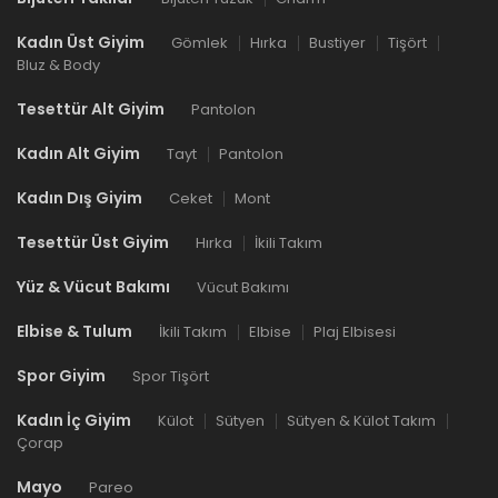
Kadın Üst Giyim
Gömlek
Hırka
Bustiyer
Tişört
Bluz & Body
Tesettür Alt Giyim
Pantolon
Kadın Alt Giyim
Tayt
Pantolon
Kadın Dış Giyim
Ceket
Mont
Tesettür Üst Giyim
Hırka
İkili Takım
Yüz & Vücut Bakımı
Vücut Bakımı
Elbise & Tulum
İkili Takım
Elbise
Plaj Elbisesi
Spor Giyim
Spor Tişört
Kadın İç Giyim
Külot
Sütyen
Sütyen & Külot Takım
Çorap
Mayo
Pareo