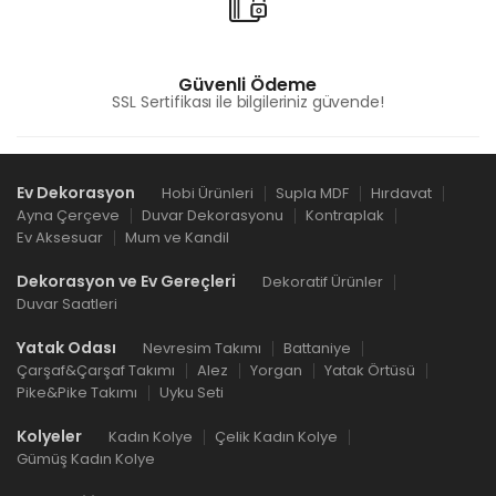
Güvenli Ödeme
SSL Sertifikası ile bilgileriniz güvende!
Ev Dekorasyon
Hobi Ürünleri
Supla MDF
Hırdavat
Ayna Çerçeve
Duvar Dekorasyonu
Kontraplak
Ev Aksesuar
Mum ve Kandil
Dekorasyon ve Ev Gereçleri
Dekoratif Ürünler
Duvar Saatleri
Yatak Odası
Nevresim Takımı
Battaniye
Çarşaf&Çarşaf Takımı
Alez
Yorgan
Yatak Örtüsü
Pike&Pike Takımı
Uyku Seti
Kolyeler
Kadın Kolye
Çelik Kadın Kolye
Gümüş Kadın Kolye