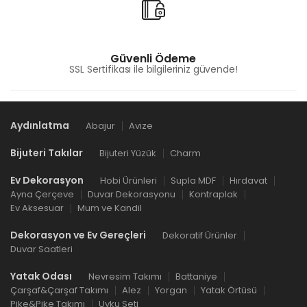
Güvenli Ödeme
SSL Sertifikası ile bilgileriniz güvende!
Aydınlatma
Abajur
Avize
Bijuteri Takılar
Bijuteri Yüzük
Charm
Ev Dekorasyon
Hobi Ürünleri
Supla MDF
Hırdavat
Ayna Çerçeve
Duvar Dekorasyonu
Kontraplak
Ev Aksesuar
Mum ve Kandil
Dekorasyon ve Ev Gereçleri
Dekoratif Ürünler
Duvar Saatleri
Yatak Odası
Nevresim Takımı
Battaniye
Çarşaf&Çarşaf Takımı
Alez
Yorgan
Yatak Örtüsü
Pike&Pike Takımı
Uyku Seti