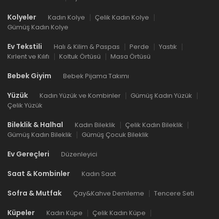
Kolyeler
Kadın Kolye
Çelik Kadın Kolye
Gümüş Kadın Kolye
Ev Tekstili
Halı & Kilim & Paspas
Perde
Yastık
Kırlent ve Kılıfı
Koltuk Örtüsü
Masa Örtüsü
Bebek Giyim
Bebek Pijama Takımı
Yüzük
Kadın Yüzük ve Kombinler
Gümüş Kadın Yüzük
Çelik Yüzük
Bileklik & Halhal
Kadın Bileklik
Çelik Kadın Bileklik
Gümüş Kadın Bileklik
Gümüş Çocuk Bileklik
Ev Gereçleri
Düzenleyici
Saat & Kombinler
Kadın Saat
Sofra & Mutfak
Çay&Kahve Demleme
Tencere Seti
Küpeler
Kadın Küpe
Çelik Kadın Küpe