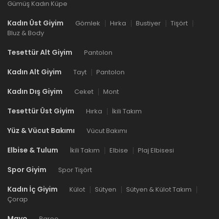
Gümüş Kadın Küpe
Kadın Üst Giyim
Gömlek
Hırka
Bustiyer
Tişört
Bluz & Body
Tesettür Alt Giyim
Pantolon
Kadın Alt Giyim
Tayt
Pantolon
Kadın Dış Giyim
Ceket
Mont
Tesettür Üst Giyim
Hırka
İkili Takım
Yüz & Vücut Bakımı
Vücut Bakımı
Elbise & Tulum
İkili Takım
Elbise
Plaj Elbisesi
Spor Giyim
Spor Tişört
Kadın İç Giyim
Külot
Sütyen
Sütyen & Külot Takım
Çorap
Mayo
Pareo