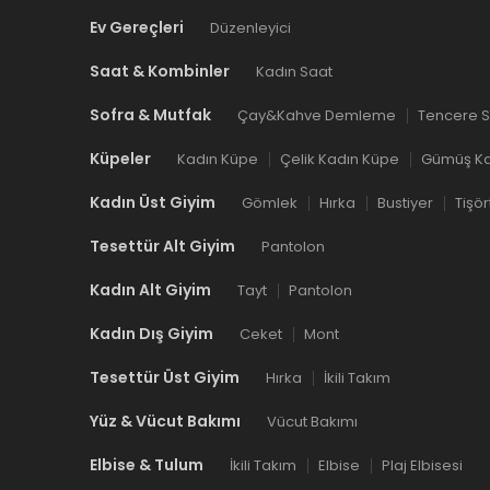
Ev Gereçleri
Düzenleyici
Saat & Kombinler
Kadın Saat
Sofra & Mutfak
Çay&Kahve Demleme
Tencere S
Küpeler
Kadın Küpe
Çelik Kadın Küpe
Gümüş Ka
Kadın Üst Giyim
Gömlek
Hırka
Bustiyer
Tişör
Tesettür Alt Giyim
Pantolon
Kadın Alt Giyim
Tayt
Pantolon
Kadın Dış Giyim
Ceket
Mont
Tesettür Üst Giyim
Hırka
İkili Takım
Yüz & Vücut Bakımı
Vücut Bakımı
Elbise & Tulum
İkili Takım
Elbise
Plaj Elbisesi