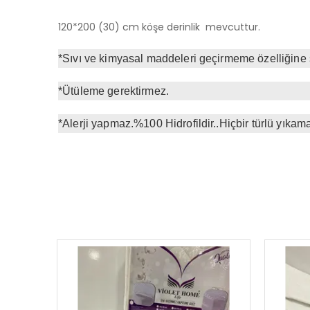
120*200 (30) cm köşe derinlik mevcuttur.
*Sıvı ve kimyasal maddeleri geçirmeme özelliğine s
*Ütüleme gerektirmez.
*Alerji yapmaz.%100 Hidrofildir..Hiçbir türlü yıkam