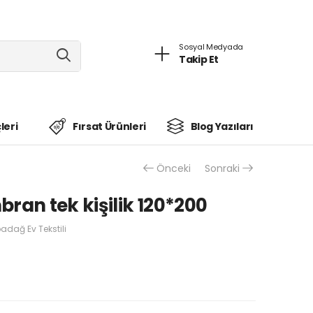
Sosyal Medyada
Takip Et
leri
Fırsat Ürünleri
Blog Yazıları
Önceki
Sonraki
ran tek kişilik 120*200
adağ Ev Tekstili