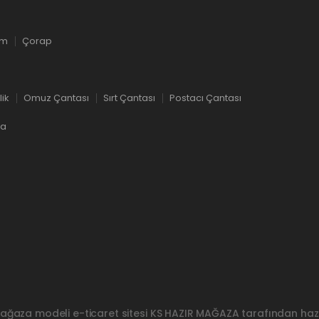
ım
Çorap
lik
Omuz Çantası
Sırt Çantası
Postacı Çantası
ka
ağaza modeli e-ticaret sitesi
KS HAZIR MAĞAZA
tarafından hazı