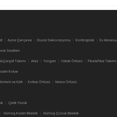
at
Ayna Çerçeve
Duvar Dekorasyonu
Kontraplak
Ev Aksesu
var Saatleri
&Çarşaf Takımı
Alez
Yorgan
Yatak Örtüsü
Pike&Pike Takımı
adın Kolye
Kırlent ve Kılıfı
Koltuk Örtüsü
Masa Örtüsü
ük
Çelik Yüzük
Gümüş Kadın Bileklik
Gümüş Çocuk Bileklik