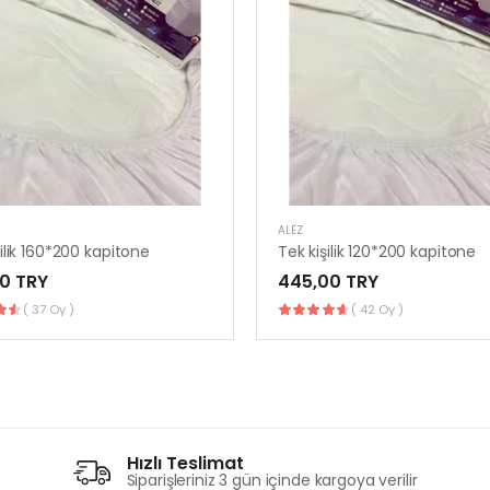
ALEZ
şilik 160*200 kapitone
Tek kişilik 120*200 kapitone
0 TRY
445,00 TRY
( 37 Oy )
( 42 Oy )
Hızlı Teslimat
Siparişleriniz 3 gün içinde kargoya verilir