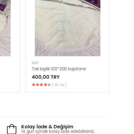
ALEZ
ALEZ
Tek kişilik 100*200 kapitone
400,00 TRY
220,
( 40 Oy )
Kolay İade & Değişim
14 gün içinde kolay iade edebilirsiniz.