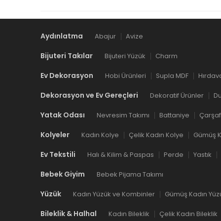
Aydınlatma
Abajur
Avize
Bijuteri Takılar
Bijuteri Yüzük
Charm
Ev Dekorasyon
Hobi Ürünleri
Supla MDF
Hırdav
Dekorasyon ve Ev Gereçleri
Dekoratif Ürünler
Du
Yatak Odası
Nevresim Takımı
Battaniye
Çarşaf
Kolyeler
Kadın Kolye
Çelik Kadın Kolye
Gümüş K
Ev Tekstili
Halı & Kilim & Paspas
Perde
Yastık
Bebek Giyim
Bebek Pijama Takımı
Yüzük
Kadın Yüzük ve Kombinler
Gümüş Kadın Yüz
Bileklik & Halhal
Kadın Bileklik
Çelik Kadın Bileklik