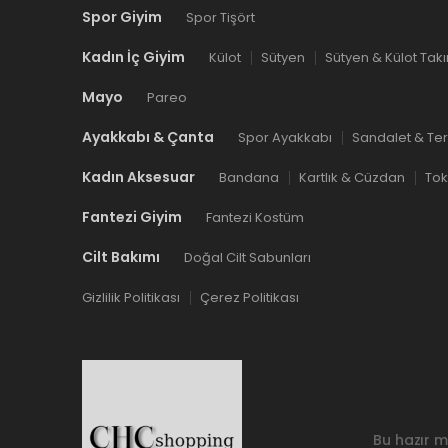
Spor Giyim
Spor Tişört
Kadın İç Giyim
Külot
Sütyen
Sütyen & Külot Tak
Mayo
Pareo
Ayakkabı & Çanta
Spor Ayakkabı
Sandalet & Ter
Kadın Aksesuar
Bandana
Kartlık & Cüzdan
To
Fantezi Giyim
Fantezi Kostüm
Cilt Bakımı
Doğal Cilt Sabunları
Gizlilik Politikası
Çerez Politikası
Bu hazır m