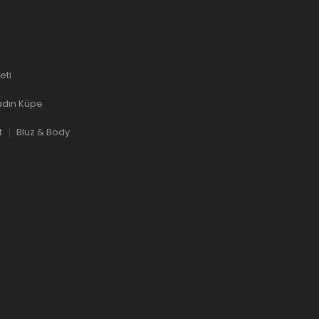
eti
dın Küpe
t
Bluz & Body