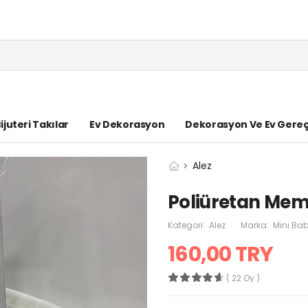
ijuteri Takılar
Ev Dekorasyon
Dekorasyon Ve Ev Gereç
Alez
Poliüretan Memb
Kategori:
Alez
Marka:
Mini Bab
160,00 TRY
( 22 Oy )