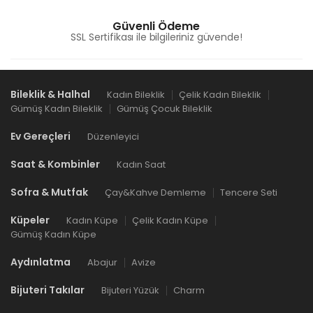
Güvenli Ödeme
SSL Sertifikası ile bilgileriniz güvende!
Bileklik & Halhal
Kadın Bileklik
Çelik Kadın Bileklik
Gümüş Kadın Bileklik
Gümüş Çocuk Bileklik
Ev Gereçleri
Düzenleyici
Saat & Kombinler
Kadın Saat
Sofra & Mutfak
Çay&Kahve Demleme
Tencere Seti
Küpeler
Kadın Küpe
Çelik Kadın Küpe
Gümüş Kadın Küpe
Aydınlatma
Abajur
Avize
Bijuteri Takılar
Bijuteri Yüzük
Charm