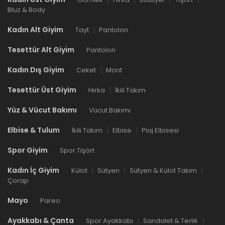
Bluz & Body
Kadın Alt Giyim
Tayt
Pantolon
Tesettür Alt Giyim
Pantolon
Kadın Dış Giyim
Ceket
Mont
Tesettür Üst Giyim
Hırka
İkili Takım
Yüz & Vücut Bakımı
Vücut Bakımı
Elbise & Tulum
İkili Takım
Elbise
Plaj Elbisesi
Spor Giyim
Spor Tişört
Kadın İç Giyim
Külot
Sütyen
Sütyen & Külot Takım
Çorap
Mayo
Pareo
Ayakkabı & Çanta
Spor Ayakkabı
Sandalet & Terlik