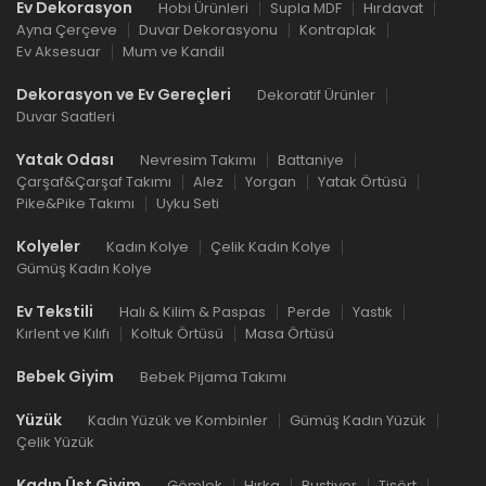
Ev Dekorasyon
Hobi Ürünleri
Supla MDF
Hırdavat
Ayna Çerçeve
Duvar Dekorasyonu
Kontraplak
Ev Aksesuar
Mum ve Kandil
Dekorasyon ve Ev Gereçleri
Dekoratif Ürünler
Duvar Saatleri
Yatak Odası
Nevresim Takımı
Battaniye
Çarşaf&Çarşaf Takımı
Alez
Yorgan
Yatak Örtüsü
Pike&Pike Takımı
Uyku Seti
Kolyeler
Kadın Kolye
Çelik Kadın Kolye
Gümüş Kadın Kolye
Ev Tekstili
Halı & Kilim & Paspas
Perde
Yastık
Kırlent ve Kılıfı
Koltuk Örtüsü
Masa Örtüsü
Bebek Giyim
Bebek Pijama Takımı
Yüzük
Kadın Yüzük ve Kombinler
Gümüş Kadın Yüzük
Çelik Yüzük
Kadın Üst Giyim
Gömlek
Hırka
Bustiyer
Tişört