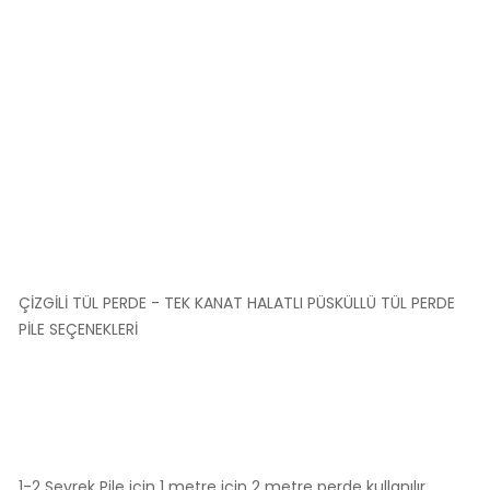
ÇİZGİLİ TÜL PERDE - TEK KANAT HALATLI PÜSKÜLLÜ TÜL PERDE
PİLE SEÇENEKLERİ
1-2 Seyrek Pile için 1 metre için 2 metre perde kullanılır.