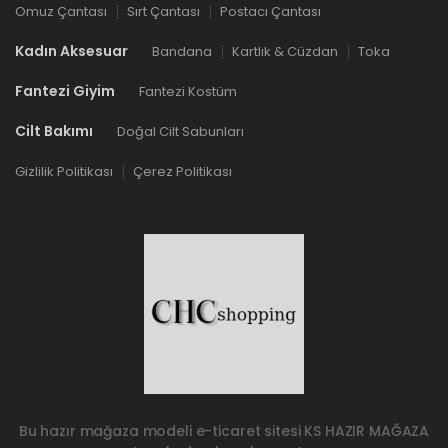
Omuz Çantası
Sırt Çantası
Postacı Çantası
Kadın Aksesuar
Bandana
Kartlık & Cüzdan
Toka
Fantezi Giyim
Fantezi Kostüm
Cilt Bakımı
Doğal Cilt Sabunları
Gizlilik Politikası
Çerez Politikası
Bu hazır mağaza modeli e-ticaret sitesi
KS HAZIR MAĞAZA