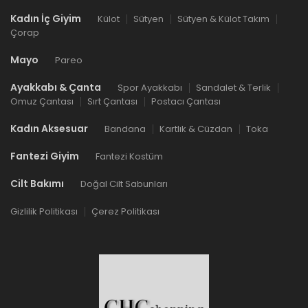
Kadın İç Giyim
Külot
Sütyen
Sütyen & Külot Takım
Çorap
Mayo
Pareo
Ayakkabı & Çanta
Spor Ayakkabı
Sandalet & Terlik
Omuz Çantası
Sırt Çantası
Postacı Çantası
Kadın Aksesuar
Bandana
Kartlık & Cüzdan
Toka
Fantezi Giyim
Fantezi Kostüm
Cilt Bakımı
Doğal Cilt Sabunları
Gizlilik Politikası
Çerez Politikası