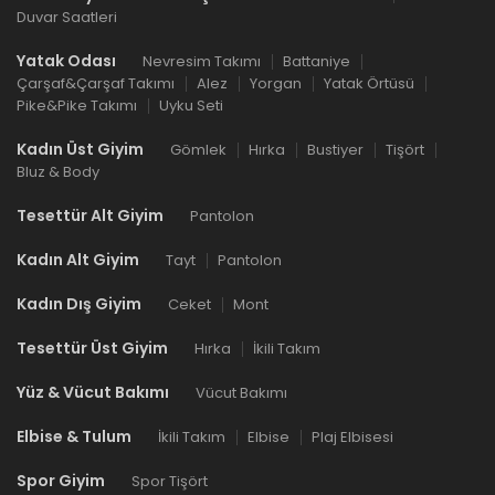
Duvar Saatleri
Yatak Odası
Nevresim Takımı
Battaniye
Çarşaf&Çarşaf Takımı
Alez
Yorgan
Yatak Örtüsü
Pike&Pike Takımı
Uyku Seti
Kadın Üst Giyim
Gömlek
Hırka
Bustiyer
Tişört
Bluz & Body
Tesettür Alt Giyim
Pantolon
Kadın Alt Giyim
Tayt
Pantolon
Kadın Dış Giyim
Ceket
Mont
Tesettür Üst Giyim
Hırka
İkili Takım
Yüz & Vücut Bakımı
Vücut Bakımı
Elbise & Tulum
İkili Takım
Elbise
Plaj Elbisesi
Spor Giyim
Spor Tişört