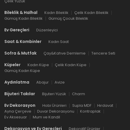
Çelik Yüzük
Bileklik & Halhal
Kadın Bileklik
Çelik Kadın Bileklik
Gümüş Kadın Bileklik
Gümüş Çocuk Bileklik
Ev Gereçleri
Düzenleyici
Saat & Kombinler
Kadın Saat
Sofra & Mutfak
Çay&Kahve Demleme
Tencere Seti
Küpeler
Kadın Küpe
Çelik Kadın Küpe
Gümüş Kadın Küpe
Aydınlatma
Abajur
Avize
Bijuteri Takılar
Bijuteri Yüzük
Charm
Ev Dekorasyon
Hobi Ürünleri
Supla MDF
Hırdavat
Ayna Çerçeve
Duvar Dekorasyonu
Kontraplak
Ev Aksesuar
Mum ve Kandil
Dekorasyon ve Ev Gereçleri
Dekoratif Ürünler