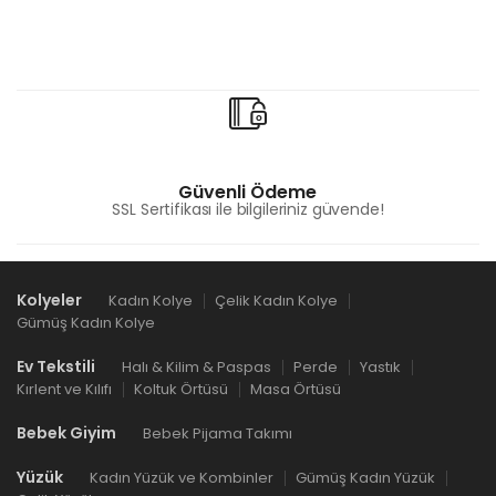
Güvenli Ödeme
SSL Sertifikası ile bilgileriniz güvende!
Kolyeler
Kadın Kolye
Çelik Kadın Kolye
Gümüş Kadın Kolye
Ev Tekstili
Halı & Kilim & Paspas
Perde
Yastık
Kırlent ve Kılıfı
Koltuk Örtüsü
Masa Örtüsü
Bebek Giyim
Bebek Pijama Takımı
Yüzük
Kadın Yüzük ve Kombinler
Gümüş Kadın Yüzük