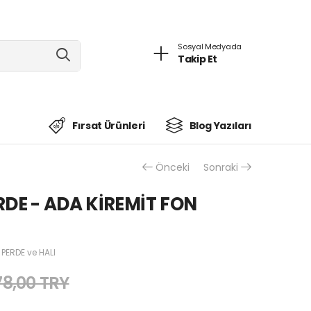
Sosyal Medyada
Takip Et
Fırsat Ürünleri
Blog Yazıları
Önceki
Sonraki
RDE - ADA KİREMİT FON
 PERDE ve HALI
78,00 TRY