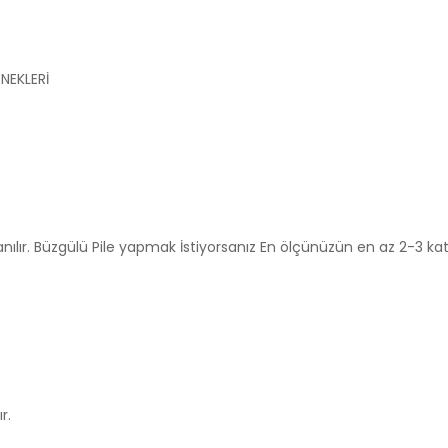
NEKLERİ
anılır. Büzgülü Pile yapmak İstiyorsanız En ölçünüzün en az 2-3 katı
r.