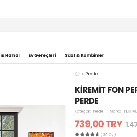
k & Halhal
Ev Gereçleri
Saat & Kombinler
Perde
KİREMİT FON PE
PERDE
Kategori:
Perde
Marka:
PERHAL
739,00 TRY
1.4
( 39 Oy )