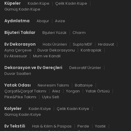
Küpeler
Kadın Küpe
Çelik Kadın Küpe
Gümüş Kadın Küpe
Aydınlatma
Abajur
Avize
Bijuteri Takılar
Bijuteri Yüzük
Charm
Ev Dekorasyon
Hobi Ürünleri
Supla MDF
Hırdavat
Ayna Çerçeve
Duvar Dekorasyonu
Kontraplak
Ev Aksesuar
Mum ve Kandil
Dekorasyon ve Ev Gereçleri
Dekoratif Ürünler
Duvar Saatleri
Yatak Odası
Nevresim Takımı
Battaniye
Çarşaf&Çarşaf Takımı
Alez
Yorgan
Yatak Örtüsü
Pike&Pike Takımı
Uyku Seti
Kolyeler
Kadın Kolye
Çelik Kadın Kolye
Gümüş Kadın Kolye
Ev Tekstili
Halı & Kilim & Paspas
Perde
Yastık