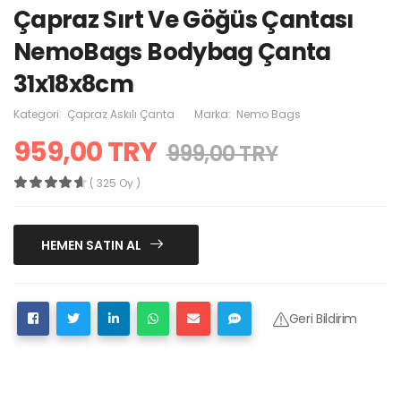
Çapraz Sırt Ve Göğüs Çantası
NemoBags Bodybag Çanta
31x18x8cm
Kategori:
Çapraz Askılı Çanta
Marka:
Nemo Bags
959,00 TRY
999,00 TRY
( 325 Oy )
HEMEN SATIN AL
Geri Bildirim