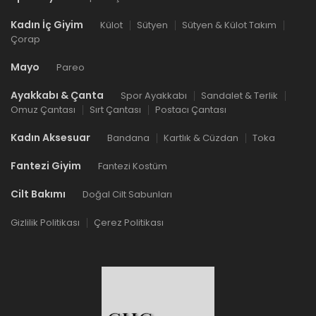
Kadın İç Giyim
Külot
Sütyen
Sütyen & Külot Takım
Çorap
Mayo
Pareo
Ayakkabı & Çanta
Spor Ayakkabı
Sandalet & Terlik
Omuz Çantası
Sırt Çantası
Postacı Çantası
Kadın Aksesuar
Bandana
Kartlık & Cüzdan
Toka
Fantezi Giyim
Fantezi Kostüm
Cilt Bakımı
Doğal Cilt Sabunları
Gizlilik Politikası
Çerez Politikası