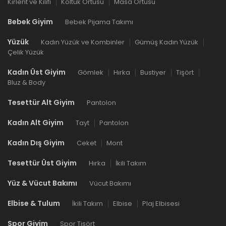
Kırlent ve Kılıfı
Koltuk Örtüsü
Masa Örtüsü
Bebek Giyim
Bebek Pijama Takımı
Yüzük
Kadın Yüzük ve Kombinler
Gümüş Kadın Yüzük
Çelik Yüzük
Kadın Üst Giyim
Gömlek
Hırka
Bustiyer
Tişört
Bluz & Body
Tesettür Alt Giyim
Pantolon
Kadın Alt Giyim
Tayt
Pantolon
Kadın Dış Giyim
Ceket
Mont
Tesettür Üst Giyim
Hırka
İkili Takım
Yüz & Vücut Bakımı
Vücut Bakımı
Elbise & Tulum
İkili Takım
Elbise
Plaj Elbisesi
Spor Giyim
Spor Tişört