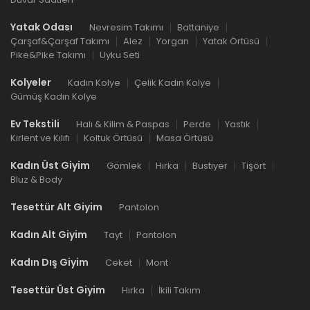
Yatak Odası
Nevresim Takımı
Battaniye
Çarşaf&Çarşaf Takımı
Alez
Yorgan
Yatak Örtüsü
Pike&Pike Takımı
Uyku Seti
Kolyeler
Kadın Kolye
Çelik Kadın Kolye
Gümüş Kadın Kolye
Ev Tekstili
Halı & Kilim & Paspas
Perde
Yastık
Kırlent ve Kılıfı
Koltuk Örtüsü
Masa Örtüsü
Kadın Üst Giyim
Gömlek
Hırka
Bustiyer
Tişört
Bluz & Body
Tesettür Alt Giyim
Pantolon
Kadın Alt Giyim
Tayt
Pantolon
Kadın Dış Giyim
Ceket
Mont
Tesettür Üst Giyim
Hırka
İkili Takım