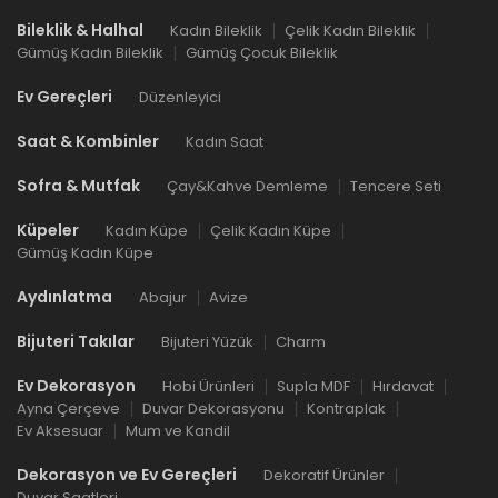
Bileklik & Halhal
Kadın Bileklik
Çelik Kadın Bileklik
Gümüş Kadın Bileklik
Gümüş Çocuk Bileklik
Ev Gereçleri
Düzenleyici
Saat & Kombinler
Kadın Saat
Sofra & Mutfak
Çay&Kahve Demleme
Tencere Seti
Küpeler
Kadın Küpe
Çelik Kadın Küpe
Gümüş Kadın Küpe
Aydınlatma
Abajur
Avize
Bijuteri Takılar
Bijuteri Yüzük
Charm
Ev Dekorasyon
Hobi Ürünleri
Supla MDF
Hırdavat
Ayna Çerçeve
Duvar Dekorasyonu
Kontraplak
Ev Aksesuar
Mum ve Kandil
Dekorasyon ve Ev Gereçleri
Dekoratif Ürünler
Duvar Saatleri