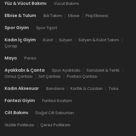
Yüz & Vücut Bakımı
Vücut Bakımı
Elbise & Tulum
İkili Takım
Elbise
Plaj Elbisesi
Spor Giyim
Spor Tişört
Kadın İç Giyim
Külot
Sütyen
Sütyen & Külot Takım
Çorap
Mayo
Pareo
Ayakkabı & Çanta
Spor Ayakkabı
Sandalet & Terlik
Omuz Çantası
Sırt Çantası
Postacı Çantası
Kadın Aksesuar
Bandana
Kartlık & Cüzdan
Toka
Fantezi Giyim
Fantezi Kostüm
Cilt Bakımı
Doğal Cilt Sabunları
Gizlilik Politikası
Çerez Politikası