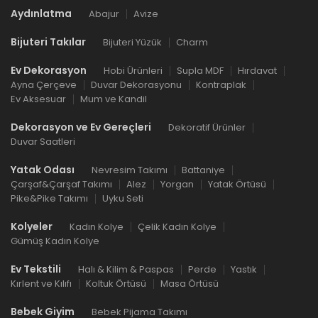
Aydınlatma
Abajur
Avize
Bijuteri Takılar
Bijuteri Yüzük
Charm
Ev Dekorasyon
Hobi Ürünleri
Supla MDF
Hırdavat
Ayna Çerçeve
Duvar Dekorasyonu
Kontraplak
Ev Aksesuar
Mum ve Kandil
Dekorasyon ve Ev Gereçleri
Dekoratif Ürünler
Duvar Saatleri
Yatak Odası
Nevresim Takımı
Battaniye
Çarşaf&Çarşaf Takımı
Alez
Yorgan
Yatak Örtüsü
Pike&Pike Takımı
Uyku Seti
Kolyeler
Kadın Kolye
Çelik Kadın Kolye
Gümüş Kadın Kolye
Ev Tekstili
Halı & Kilim & Paspas
Perde
Yastık
Kırlent ve Kılıfı
Koltuk Örtüsü
Masa Örtüsü
Bebek Giyim
Bebek Pijama Takımı