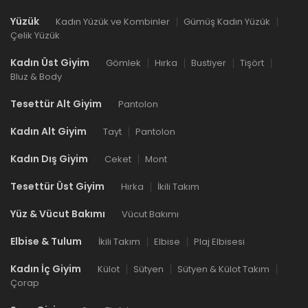
Yüzük
Kadın Yüzük ve Kombinler
Gümüş Kadın Yüzük
Çelik Yüzük
Kadın Üst Giyim
Gömlek
Hırka
Bustiyer
Tişört
Bluz & Body
Tesettür Alt Giyim
Pantolon
Kadın Alt Giyim
Tayt
Pantolon
Kadın Dış Giyim
Ceket
Mont
Tesettür Üst Giyim
Hırka
İkili Takım
Yüz & Vücut Bakımı
Vücut Bakımı
Elbise & Tulum
İkili Takım
Elbise
Plaj Elbisesi
Kadın İç Giyim
Külot
Sütyen
Sütyen & Külot Takım
Çorap