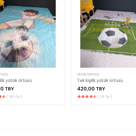
RTÜSÜ
YATAK ÖRTÜSÜ
ilik yatak örtüsü
Tek kişilik yatak örtüsü
0 TRY
420,00 TRY
( 291 Oy )
( 29 Oy )