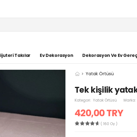
ijuteri Takılar
Ev Dekorasyon
Dekorasyon Ve Ev Gereç
Yatak Örtüsü
Tek kişilik yata
Kategori:
Yatak Örtüsü
Marka:
420,00 TRY
( 160 Oy )