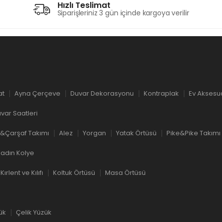
Hızlı Teslimat
Siparişleriniz 3 gün içinde kargoya verilir
at
Ayna Çerçeve
Duvar Dekorasyonu
Kontraplak
Ev Aksesu
var Saatleri
&Çarşaf Takımı
Alez
Yorgan
Yatak Örtüsü
Pike&Pike Takımı
adın Kolye
Kırlent ve Kılıfı
Koltuk Örtüsü
Masa Örtüsü
ük
Çelik Yüzük