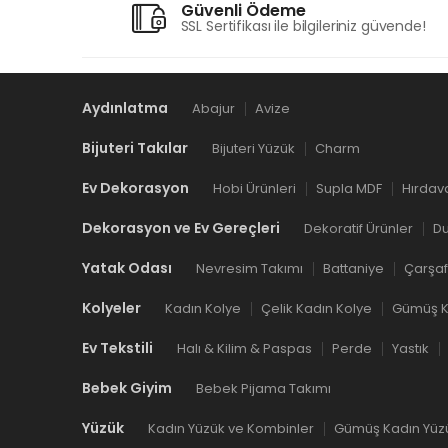
Güvenli Ödeme
SSL Sertifikası ile bilgileriniz güvende!
Aydınlatma
Abajur
Avize
Bijuteri Takılar
Bijuteri Yüzük
Charm
Ev Dekorasyon
Hobi Ürünleri
Supla MDF
Hırdav
Dekorasyon ve Ev Gereçleri
Dekoratif Ürünler
Du
Yatak Odası
Nevresim Takımı
Battaniye
Çarşaf
Kolyeler
Kadın Kolye
Çelik Kadın Kolye
Gümüş K
Ev Tekstili
Halı & Kilim & Paspas
Perde
Yastık
Bebek Giyim
Bebek Pijama Takımı
Yüzük
Kadın Yüzük ve Kombinler
Gümüş Kadın Yüz