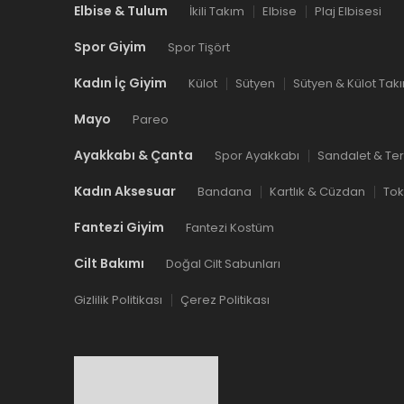
Elbise & Tulum
İkili Takım
Elbise
Plaj Elbisesi
Spor Giyim
Spor Tişört
Kadın İç Giyim
Külot
Sütyen
Sütyen & Külot Tak
Mayo
Pareo
Ayakkabı & Çanta
Spor Ayakkabı
Sandalet & Ter
Kadın Aksesuar
Bandana
Kartlık & Cüzdan
To
Fantezi Giyim
Fantezi Kostüm
Cilt Bakımı
Doğal Cilt Sabunları
Gizlilik Politikası
Çerez Politikası