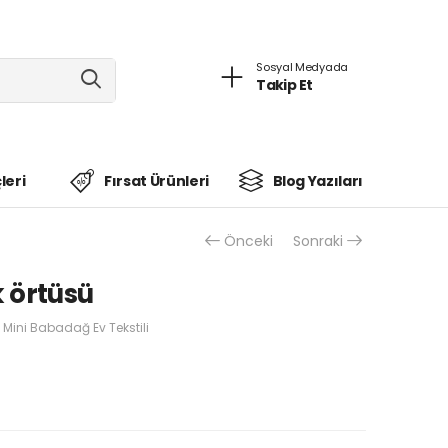
Sosyal Medyada
Takip Et
leri
Fırsat Ürünleri
Blog Yazıları
Önceki
Sonraki
k örtüsü
Mini Babadağ Ev Tekstili