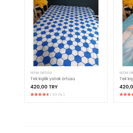
YATAK ÖRTÜSÜ
YATAK Ö
Tek kişilik yatak örtüsü
Tek kiş
420,00 TRY
420,0
( 63 Oy )