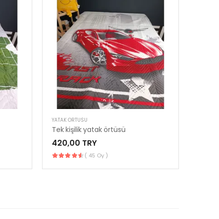
YATAK ÖRTÜSÜ
YATAK 
Tek kişilik yatak örtüsü
Tek ki
420,00 TRY
420,
( 45 Oy )