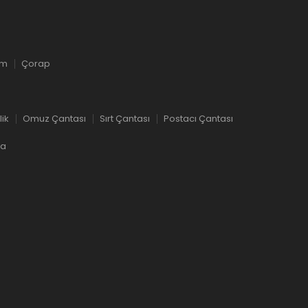
ım
Çorap
lik
Omuz Çantası
Sırt Çantası
Postacı Çantası
ka