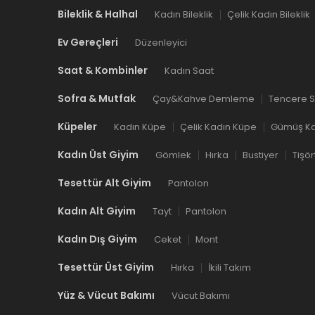
Bileklik & Halhal
Kadın Bileklik
Çelik Kadın Bileklik
Ev Gereçleri
Düzenleyici
Saat & Kombinler
Kadın Saat
Sofra & Mutfak
Çay&Kahve Demleme
Tencere S
Küpeler
Kadın Küpe
Çelik Kadın Küpe
Gümüş Ka
Kadın Üst Giyim
Gömlek
Hırka
Bustiyer
Tişör
Tesettür Alt Giyim
Pantolon
Kadın Alt Giyim
Tayt
Pantolon
Kadın Dış Giyim
Ceket
Mont
Tesettür Üst Giyim
Hırka
İkili Takım
Yüz & Vücut Bakımı
Vücut Bakımı