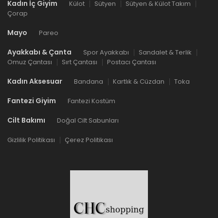
Kadın İç Giyim
Külot
Sütyen
Sütyen & Külot Takım
Çorap
Mayo
Pareo
Ayakkabı & Çanta
Spor Ayakkabı
Sandalet & Terlik
Omuz Çantası
Sırt Çantası
Postacı Çantası
Kadın Aksesuar
Bandana
Kartlık & Cüzdan
Toka
Fantezi Giyim
Fantezi Kostüm
Cilt Bakımı
Doğal Cilt Sabunları
Gizlilik Politikası
Çerez Politikası