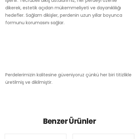
işlenir. Tecrübeli dikiş ustalarımız, her perdeyi özenle
dikerek, estetik açıdan mükemmeliyeti ve dayanıklılığı
hedefler. Sağlam dikişler, perdenin uzun yıllar boyunca
formunu korumasını sağlar.
Perdelerimizin kalitesine güveniyoruz çünkü her biri titizlikle
üretilmiş ve dikilmiştir.
Benzer Ürünler