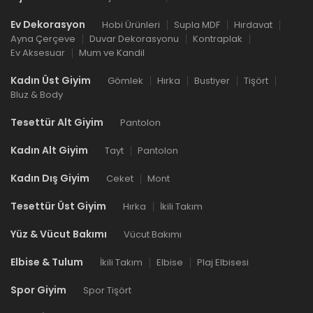
Ev Dekorasyon
Hobi Ürünleri
Supla MDF
Hırdavat
Ayna Çerçeve
Duvar Dekorasyonu
Kontraplak
Ev Aksesuar
Mum ve Kandil
Kadın Üst Giyim
Gömlek
Hırka
Bustiyer
Tişört
Bluz & Body
Tesettür Alt Giyim
Pantolon
Kadın Alt Giyim
Tayt
Pantolon
Kadın Dış Giyim
Ceket
Mont
Tesettür Üst Giyim
Hırka
İkili Takım
Yüz & Vücut Bakımı
Vücut Bakımı
Elbise & Tulum
İkili Takım
Elbise
Plaj Elbisesi
Spor Giyim
Spor Tişört