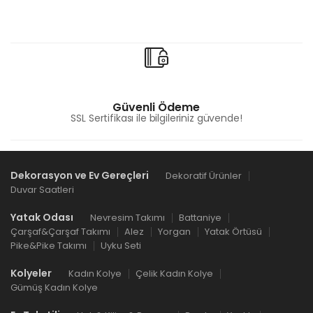
Güvenli Ödeme
SSL Sertifikası ile bilgileriniz güvende!
Dekorasyon ve Ev Gereçleri
Dekoratif Ürünler
Duvar Saatleri
Yatak Odası
Nevresim Takımı
Battaniye
Çarşaf&Çarşaf Takımı
Alez
Yorgan
Yatak Örtüsü
Pike&Pike Takımı
Uyku Seti
Kolyeler
Kadın Kolye
Çelik Kadın Kolye
Gümüş Kadın Kolye