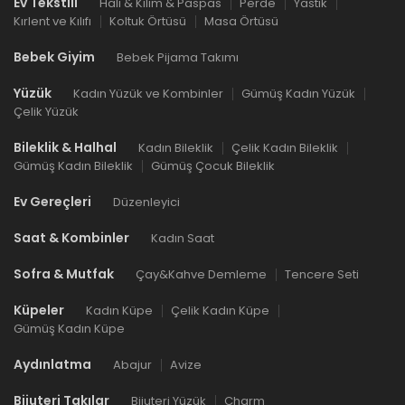
Ev Tekstili
Halı & Kilim & Paspas
Perde
Yastık
Kırlent ve Kılıfı
Koltuk Örtüsü
Masa Örtüsü
Bebek Giyim
Bebek Pijama Takımı
Yüzük
Kadın Yüzük ve Kombinler
Gümüş Kadın Yüzük
Çelik Yüzük
Bileklik & Halhal
Kadın Bileklik
Çelik Kadın Bileklik
Gümüş Kadın Bileklik
Gümüş Çocuk Bileklik
Ev Gereçleri
Düzenleyici
Saat & Kombinler
Kadın Saat
Sofra & Mutfak
Çay&Kahve Demleme
Tencere Seti
Küpeler
Kadın Küpe
Çelik Kadın Küpe
Gümüş Kadın Küpe
Aydınlatma
Abajur
Avize
Bijuteri Takılar
Bijuteri Yüzük
Charm