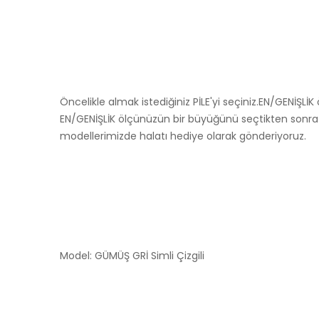
Öncelikle almak istediğiniz PİLE'yi seçiniz.EN/GENİŞL
EN/GENİŞLİK ölçünüzün bir büyüğünü seçtikten sonra B
modellerimizde halatı hediye olarak gönderiyoruz.
Model: GÜMÜŞ GRİ Simli Çizgili