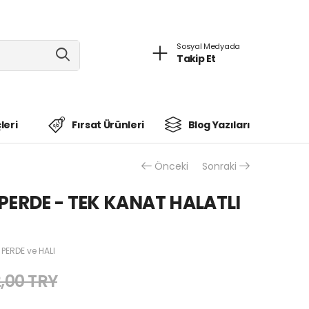
Sosyal Medyada
Takip Et
leri
Fırsat Ürünleri
Blog Yazıları
Önceki
Sonraki
PERDE - TEK KANAT HALATLI
 PERDE ve HALI
,00 TRY