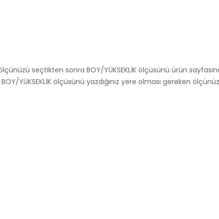
İK ölçünüzü seçtikten sonra BOY/YÜKSEKLİK ölçüsünü ürün sayfasında
OY/YÜKSEKLİK ölçüsünü yazdığınız yere olması gereken ölçünüzü yaz