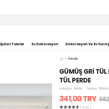
ijuteri Takılar
Ev Dekorasyon
Dekorasyon Ve Ev Gereç
Perde
GÜMÜŞ GRİ TÜL 
TÜL PERDE
Kategori:
Perde
Marka:
PERHAL
341,00 TRY
682
( 12 Oy )